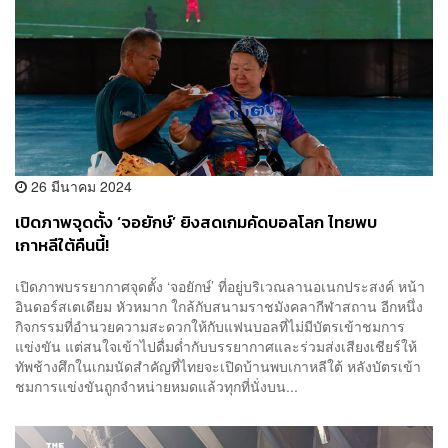
26 มีนาคม 2024
เปิดภาพจุดตั้ง ‘จอยักษ์’ ยิงสดเกมคัดบอลโลก ไทยพบ
เกาหลีใต้คืนนี้!
เปิดภาพบรรยากาศจุดตั้ง ‘จอยักษ์’ ที่อยู่บริเวณลานอเนกประสงค์ หน้า
อินดอร์สเตเดียม หัวหมาก ใกล้กับสนามราชมังคลากีฬาสถาน อีกหนึ่ง
กิจกรรมที่อำนวยความสะดวกให้กับแฟนบอลที่ไม่มีบัตรเข้าชมการ
แข่งขัน แต่สนใจเข้าไปดื่มด่ำกับบรรยากาศและร่วมส่งเสียงเชียร์ให้
ทัพช้างศึกในเกมนัดสำคัญที่ไทยจะเปิดบ้านพบเกาหลีใต้ หลังบัตรเข้า
ชมการแข่งขันถูกจำหน่ายหมดแล้วทุกที่นั่งบน...