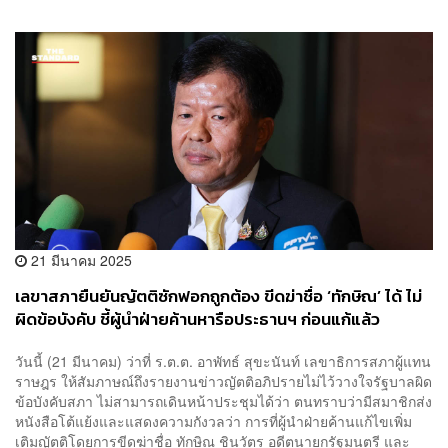
21 มีนาคม 2025
เลขาสภายืนยันญัตติซักฟอกถูกต้อง ขีดฆ่าชื่อ ‘ทักษิณ’ ได้ ไม่
ผิดข้อบังคับ ชี้ผู้นำฝ่ายค้านหารือประธานฯ ก่อนแก้แล้ว
วันนี้ (21 มีนาคม) ว่าที่ ร.ต.ต. อาพัทธ์ สุขะนันท์ เลขาธิการสภาผู้แทน
ราษฎร ให้สัมภาษณ์ถึงรายงานข่าวญัตติอภิปรายไม่ไว้วางใจรัฐบาลผิด
ข้อบังคับสภา ไม่สามารถเดินหน้าประชุมได้ว่า ตนทราบว่ามีสมาชิกส่ง
หนังสือโต้แย้งและแสดงความกังวลว่า การที่ผู้นำฝ่ายค้านแก้ไขเพิ่ม
เติมญัตติโดยการขีดฆ่าชื่อ ทักษิณ ชินวัตร อดีตนายกรัฐมนตรี และ