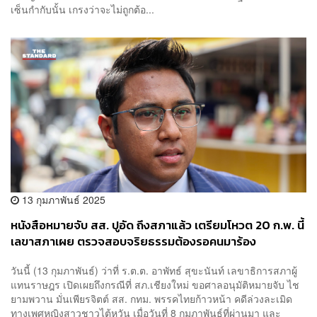
เซ็นกำกับนั้น เกรงว่าจะไม่ถูกต้อ...
13 กุมภาพันธ์ 2025
หนังสือหมายจับ สส. ปูอัด ถึงสภาแล้ว เตรียมโหวต 20 ก.พ. นี้
เลขาสภาเผย ตรวจสอบจริยธรรมต้องรอคนมาร้อง
วันนี้ (13 กุมภาพันธ์) ว่าที่ ร.ต.ต. อาพัทธ์ สุขะนันท์ เลขาธิการสภาผู้
แทนราษฎร เปิดเผยถึงกรณีที่ สภ.เชียงใหม่ ขอศาลอนุมัติหมายจับ ไช
ยามพวาน มั่นเพียรจิตต์ สส. กทม. พรรคไทยก้าวหน้า คดีล่วงละเมิด
ทางเพศหญิงสาวชาวไต้หวัน เมื่อวันที่ 8 กุมภาพันธ์ที่ผ่านมา และ