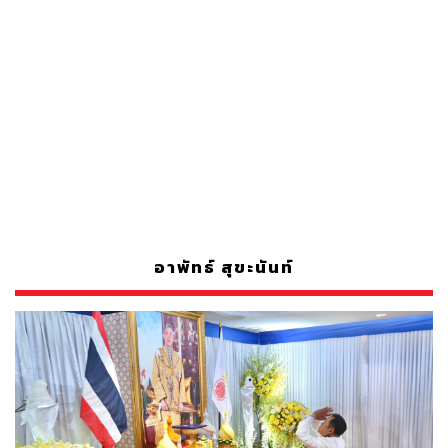
อาพัทธ์ สุขะนันท์