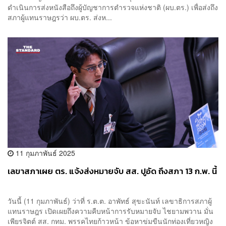
ดำเนินการส่งหนังสือถึงผู้บัญชาการตำรวจแห่งชาติ (ผบ.ตร.) เพื่อส่งถึง
สภาผู้แทนราษฎรว่า ผบ.ตร. ส่งห...
11 กุมภาพันธ์ 2025
เลขาสภาเผย ตร. แจ้งส่งหมายจับ สส. ปูอัด ถึงสภา 13 ก.พ. นี้
วันนี้ (11 กุมภาพันธ์) ว่าที่ ร.ต.ต. อาพัทธ์ สุขะนันท์ เลขาธิการสภาผู้
แทนราษฎร เปิดเผยถึงความคืบหน้าการรับหมายจับ ไชยามพวาน มั่น
เพียรจิตต์ สส. กทม. พรรคไทยก้าวหน้า ข้อหาข่มขืนนักท่องเที่ยวหญิง