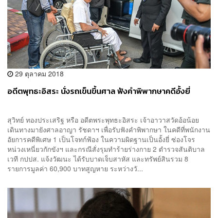
29 ตุลาคม 2018
อดีตพุทธะอิสระ นั่งรถเข็นขึ้นศาล ฟังคำพิพากษาคดีอั้งยี่
สุวิทย์ ทองประเสริฐ หรือ อดีตพระพุทธะอิสระ เจ้าอาวาสวัดอ้อน้อย
เดินทางมายังศาลอาญา รัชดาฯ เพื่อรับฟังคำพิพากษา ในคดีที่พนักงาน
อัยการคดีพิเศษ 1 เป็นโจทก์ฟ้อง ในความผิดฐานเป็นอั้งยี่ ซ่องโจร
หน่วงเหนี่ยวกักขังฯ และกรณีสั่งรุมทำร้ายร่างกาย 2 ตำรวจสันติบาล
เวที กปปส. แจ้งวัฒนะ ได้รับบาดเจ็บสาหัส และทรัพย์สินรวม 8
รายการมูลค่า 60,900 บาทสูญหาย ระหว่างวั...