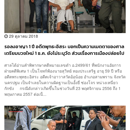
29 ตุลาคม 2018
รอลงอาญา 1 ปี อดีตพุทธะอิสระ บอกเป็นความเมตตาของศาล
เตรียมบวชใหม่ 1 ธ.ค. ยังไม่ระบุวัด ส่วนเรื่องการเมืองปล่อยไป
ตามเกม
ศาลได้อ่านคำพิพากษาคดีหมายเลขดำ อ.2499/61 ที่พนักงานอัยการ
ฝ่ายคดีพิเศษ 1 เป็นโจทก์ฟ้องนายสุวิทย์ ทองประเสริฐ อายุ 59 ปี หรือ
อดีตพระพุทธะอิสระ อดีตเจ้าอาวาสวัดอ้อน้อย อำเภอสามพราน จังหวัด
นครปฐม เป็นจำเลยในความผิดฐานเป็นอั้งยี่ ซ่องโจร หน่วงเหนี่ยว
กักขัง กรณีดังกล่าวเกิดขึ้นในช่วงวันที่ 23 พฤศจิกายน 2556 ถึง 1
พฤษภาคม 2557 ต่อเนื่...