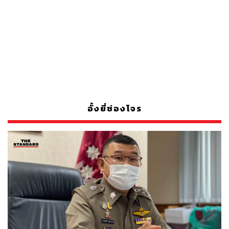
อั้งยี่ซ่องโจร