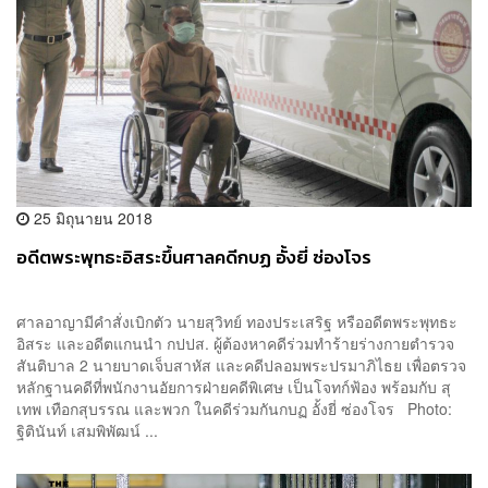
25 มิถุนายน 2018
อดีตพระพุทธะอิสระขึ้นศาลคดีกบฏ อั้งยี่ ซ่องโจร
ศาลอาญามีคำสั่งเบิกตัว นายสุวิทย์ ทองประเสริฐ หรืออดีตพระพุทธะ
อิสระ และอดีตแกนนำ กปปส. ผู้ต้องหาคดีร่วมทำร้ายร่างกายตำรวจ
สันติบาล 2 นายบาดเจ็บสาหัส และคดีปลอมพระปรมาภิไธย เพื่อตรวจ
หลักฐานคดีที่พนักงานอัยการฝ่ายคดีพิเศษ เป็นโจทก์ฟ้อง พร้อมกับ สุ
เทพ เทือกสุบรรณ และพวก ในคดีร่วมกันกบฏ อั้งยี่ ซ่องโจร Photo:
ฐิตินันท์ เสมพิพัฒน์ ...