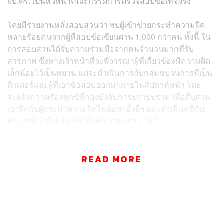
ผบ.ตร. เป็นหัวหน้าคณะกรรมการตรวจสอบข้อเท็จจริง
โดยมีรายงานหลังสอบสวนว่า พบผู้เข้าข่ายกระทำความผิด
หลายร้อยคนจากผู้ที่สอบข้อเขียนผ่าน 1,000 กว่าคน ทั้งนี้ ใน
การสอบสวนได้รับความร่วมมือจากคนจำนวนมากที่รับ
สารภาพ ซึ่งทางเจ้าหน้าที่จะพิจารณาผู้ที่เกี่ยวข้องมีความผิด
เล็กน้อยไว้เป็นพยาน แต่จะดำเนินการกับกลุ่มขบวนการที่เป็น
ติวเตอร์และผู้ที่เอาข้อสอบออกมาภายในสัปดาห์หน้า โดย
จะแจ้งความร้องทุกข์ที่กองบังคับการปราบปราม เพื่อสืบสวน
เอาผิดกับผู้กระทำความผิดในข้อหาอั้งยี่ฯ และดำเนินคดีกับ
ตำรวจที่เข้าไปเกี่ยวข้องในข้อหามาตรา 157
พล.ต.อ. ดำรงศักดิ์กล่าวว่า ช่วงแรกได้รับรายงานว่าการ
ทุจริตส่วนใหญ่พบในพื้นที่กองบัญชาการตำรวจภูธรภาค
READ MORE
(บช.ภ.) 9 ต่อมาได้รับรายงานครั้งที่ 2 ว่าพบที่ บช.ภ.5 และยัง
พบว่ามี บช.ภ.4 ตามมา คาดว่าทำเป็นขบวนการ ซึ่งเป็นกลุ่ม
เดิมที่เคยทุจริตมาก่อน จากนี้ต้องดูว่าใครสมควรจะกันเป็น
พยานหรือไม่อย่างไร แต่ผู้ที่มีส่วนเกี่ยวข้องมีความผิดทั้งนั้น