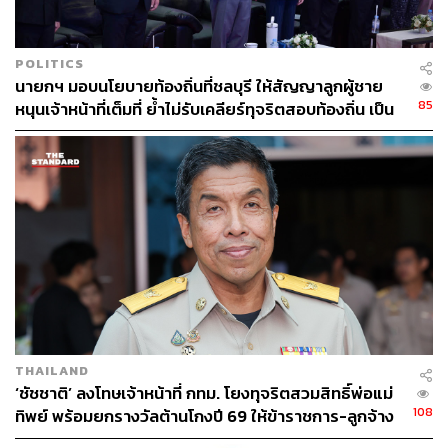
POLITICS
นายกฯ มอบนโยบายท้องถิ่นที่ชลบุรี ให้สัญญาลูกผู้ชาย
85
หนุนเจ้าหน้าที่เต็มที่ ย้ำไม่รับเคลียร์ทุจริตสอบท้องถิ่น เป็น
ตราบาป ลอยอังคารก็ลบไม่ออก
THAILAND
‘ชัชชาติ’ ลงโทษเจ้าหน้าที่ กทม. โยงทุจริตสวมสิทธิ์พ่อแม่
108
ทิพย์ พร้อมยกรางวัลต้านโกงปี 69 ให้ข้าราชการ-ลูกจ้าง
ทุกคน