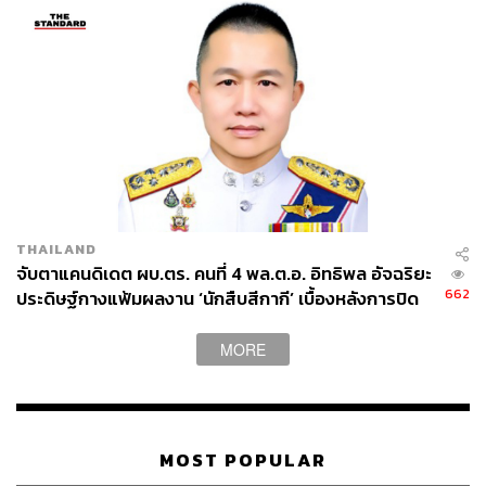
THAILAND
จับตาแคนดิเดต ผบ.ตร. คนที่ 4 พล.ต.อ. อิทธิพล อัจฉริยะ
662
ประดิษฐ์กางแฟ้มผลงาน ‘นักสืบสีกากี’ เบื้องหลังการปิด
คดีประวัติศาสตร์
MORE
MOST POPULAR