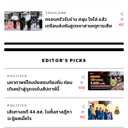
โลกภายใน 6 วัน
THAILAND
ครอบครัวรับร่าง ฮลุน โซโล่ แล้ว
412
เตรียมส่งชันสูตรหาสาเหตุการเสีย
ชีวิต
EDITOR'S PICKS
POLITICS
มหากาพย์โกงข้อสอบท้องถิ่น ก่อน
500
เดินหน้าสู่จุดจบในสัปดาห์นี้
POLITICS
เส้นทางคดี 44 สส. ในชั้นศาลฎีกา
152
จะรู้ผลเมื่อไร