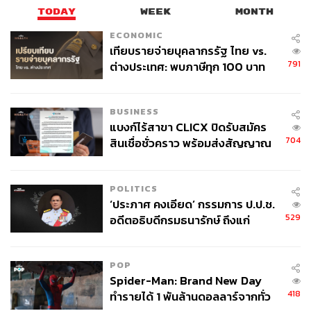
TODAY
WEEK
MONTH
ECONOMIC
เทียบรายจ่ายบุคลากรรัฐ ไทย vs.
791
ต่างประเทศ: พบภาษีทุก 100 บาท
ของคนไทยใช้ไปกับข้าราชการเฉียด
40 บาท
BUSINESS
แบงก์ไร้สาขา CLICX ปิดรับสมัคร
704
สินเชื่อชั่วคราว พร้อมส่งสัญญาณ
เตือนกลุ่มกู้เงินผิดวัตถุประสงค์-ให้
ข้อมูลเท็จ เตรียมดำเนินคดีเด็ดขาด
POLITICS
‘ประภาศ คงเอียด’ กรรมการ ป.ป.ช.
529
อดีตอธิบดีกรมธนารักษ์ ถึงแก่
อนิจกรรม
POP
Spider-Man: Brand New Day
418
ทำรายได้ 1 พันล้านดอลลาร์จากทั่ว