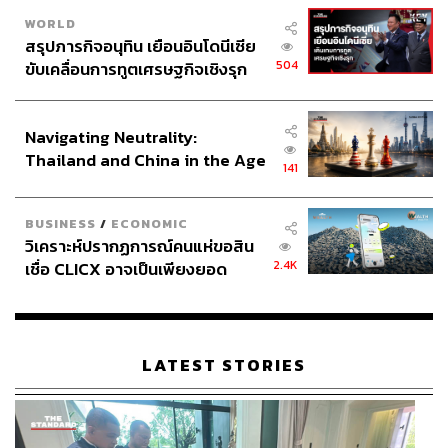
WORLD
สรุปภารกิจอนุทิน เยือนอินโดนีเซีย
504
ขับเคลื่อนการทูตเศรษฐกิจเชิงรุก
ประกาศหุ้นส่วนยุทธศาสตร์ไทย –
อินโดนีเซีย
Navigating Neutrality:
Thailand and China in the Age
141
of a New Global Order
BUSINESS
/
ECONOMIC
วิเคราะห์ปรากฏการณ์คนแห่ขอสิน
2.4K
เชื่อ CLICX อาจเป็นเพียงยอด
ภูเขาน้ำแข็ง ของปัญหาหนี้ครัว
เรือนไทยที่ถูกซุกไว้
LATEST STORIES