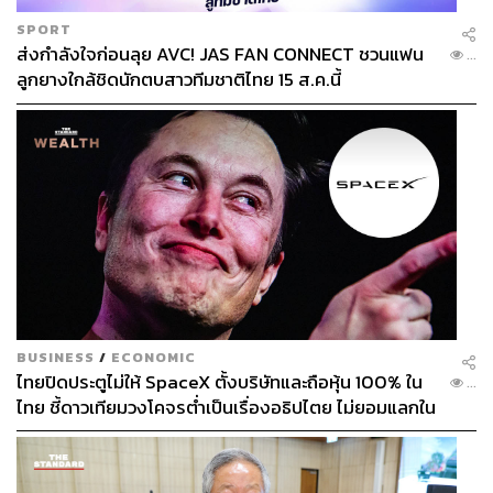
SPORT
ส่งกำลังใจก่อนลุย AVC! JAS FAN CONNECT ชวนแฟน
...
ลูกยางใกล้ชิดนักตบสาวทีมชาติไทย 15 ส.ค.นี้
BUSINESS
/
ECONOMIC
ไทยปิดประตูไม่ให้ SpaceX ตั้งบริษัทและถือหุ้น 100% ใน
...
ไทย ชี้ดาวเทียมวงโคจรต่ำเป็นเรื่องอธิปไตย ไม่ยอมแลกใน
โต๊ะเจรจาการค้า