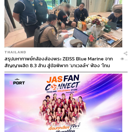
THAILAND
สรุปมหากาพย์กล้องส่องพระ ZEISS Blue Marine จาก
...
สัญญาผลิต 8.3 ล้าน สู่ข้อพิพาท ‘มาเวลล์ฯ’ ฟ้อง ‘โทน
บางแค’ ผิดนัดจ่ายหนี้-แอบระบุแบรนด์