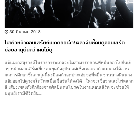
30 มีนาคม 2018
ไปเย้วหน้าคอนเสิร์ตกันเถิดออเจ้า! ผลวิจัยชี้คนดูคอนเสิร์ต
บ่อยอายุยืนกว่าคนไม่ดู
แม้แม่เกศสุรางค์ในร่างการะเกดจะไม่สามารถชวนพี่หมื่นออกไปยืนเย้
วๆ หน้าคอนเสิร์ตเยี่ยงคนยุคปัจจุบัน แต่เชื่อเถอะว่าถ้าแม่นางได้อ่าน
ผลการศึกษาชิ้นล่าสุดนี้คงมิแคล้วอดปากเอ่ยขอพี่หมื่นชวนนางผินนาง
แย้มออกไปดูวงมโหรีทุกเมื่อเชื่อวันให้จงได้ ใครจะเชื่อว่าแสงไฟหลาก
สี เสียงเพลงดังกึกก้องจากศิลปินคนโปรดในงานคอนเสิร์ต จะช่วยให้
มนุษย์เรามีชีวิตยืน...