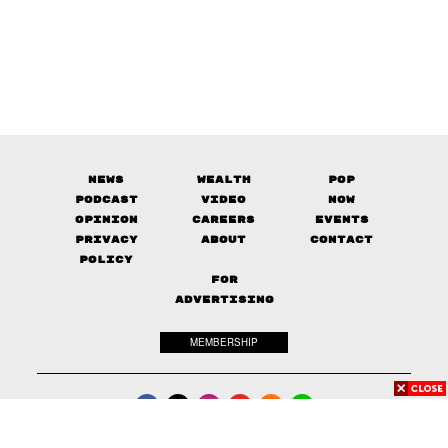
News
Wealth
Pop
Podcast
Video
Now
Opinion
Careers
Events
Privacy
About
Contact
Policy
FOR
ADVERTISING
MEMBERSHIP
© 2017-
2026
The Standard. All rights reserved.