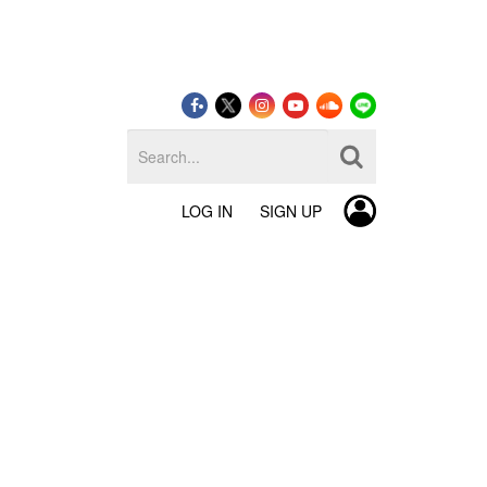
LOG IN
SIGN UP