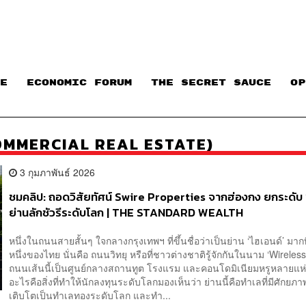
E
ECONOMIC FORUM
THE SECRET SAUCE​
OP
 (COMMERCIAL REAL ESTATE)
3 กุมภาพันธ์ 2026
ชมคลิป: ถอดวิสัยทัศน์ Swire Properties จากฮ่องกง ยกระดับ ‘วิ
ย่านลักชัวรีระดับโลก | THE STANDARD WEALTH
หนึ่งในถนนสายสั้นๆ ใจกลางกรุงเทพฯ ที่ขึ้นชื่อว่าเป็นย่าน ‘ไฮเอนด์’ มากท
หนึ่งของไทย นั่นคือ ถนนวิทยุ หรือที่ชาวต่างชาติรู้จักกันในนาม ‘Wirel
ถนนเส้นนี้เป็นศูนย์กลางสถานทูต โรงแรม และคอนโดมิเนียมหรูหลายแห่
อะไรคือสิ่งที่ทำให้นักลงทุนระดับโลกมองเห็นว่า ย่านนี้คือทำเลที่มีศักยภ
เติบโตเป็นทำเลทองระดับโลก และทำ...