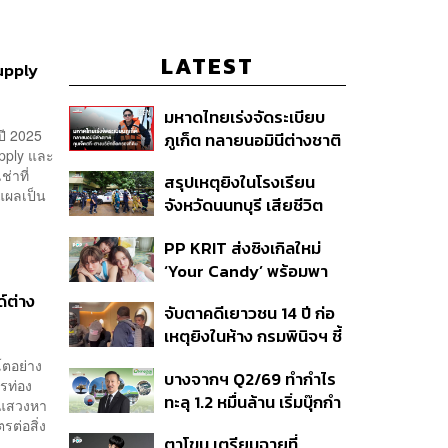
LATEST
upply
มหาดไทยเร่งจัดระเบียบ
ปี 2025
ภูเก็ต ทลายนอมินีต่างชาติ
pply และ
คุมเจ็ตสกี สางบริษัทฮุบ
่าที่
สรุปเหตุยิงในโรงเรียน
ที่ดิน เคลียร์ใบอนุญาต
ะแผลเป็น
จังหวัดนนทบุรี เสียชีวิต
โรงแรมค้าง 7 ปี
รวม 8 ราย โฆษก ตร. เผย
PP KRIT ส่งซิงเกิลใหม่
ปมค้นประวัติคดีกราดยิงที่
‘Your Candy’ พร้อมพา
สหรัฐฯ
ต้าเหนิง และ ณิชา ร่วมมิว
์ต่าง
จับตาคดีเยาวชน 14 ปี ก่อ
สิกวิดีโอ
เหตุยิงในห้าง กรมพินิจฯ ชี้
ประพฤติดี-รับการรักษาต่อ
โตอย่าง
บางจากฯ Q2/69 ทำกำไร
เนื่อง ประเมินปล่อยตัว
รท่อง
ทะลุ 1.2 หมื่นล้าน เริ่มบุ๊กกำ
รแสวงหา
ไร ‘SAF’ เชิงพาณิชย์ครั้ง
รต่อสิ่ง
ตาโขน เตรียมฉายที่