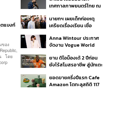
แรก หนุนรายได้ครึ่งปีทะลุ
เทศกาลภาพยนตร์ไทย ณ
3.2 แสนล้าน
ประเทศบราซิล
นายกฯ เผยเด็กก่อเหตุ
ฤตแบงก์
เครียดเรื่องเรียน เชื่อ
เตรียมการเป็นขั้นตอน ชี้มี
Anna Wintour ประกาศ
กระสุนอีกกว่า 30 นัด หาก
่มของ
จัดงาน Vogue World
ไม่จบชีวิตตัวเองอาจสูญ
 Republic,
2027 ที่ซานฟรานซิสโก
เสียเพิ่ม
ฉิน โดย
ยาน ดิโอม็องเด้ 2 ปีก่อน
corp
ยังไร้สโมสรอาชีพ สู่นักเตะ
ค่าตัว 125 ล้านยูโร กับคำ
ยอดขายครึ่งปีแรก Cafe
สัญญาถึงน้องสาวผู้ล่วง
Amazon โตทะลุสถิติ 117
ลับ
ล้านแก้ว หนุนธุรกิจไลฟ์
สไตล์ OR โตต่อเนื่อง