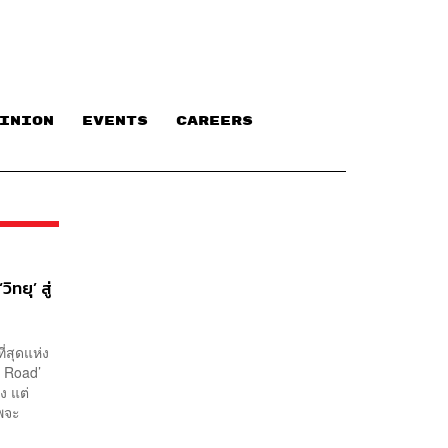
INION
EVENTS
CAREERS
ทยุ’ สู่
ี่สุดแห่ง
ess Road’
ง แต่
าพจะ