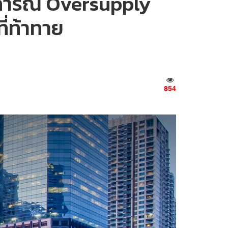
นการณ์ Oversupply
ี่ท้าทาย
854