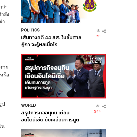
กว่า
ายัง
ช่า
POLITICS
211
เส้นทางคดี 44 สส. ในชั้นศาล
ฎีกา จะรู้ผลเมื่อไร
รราย
วหรือ
รูป
WORLD
544
สรุปภารกิจอนุทิน เยือน
อินโดนีเซีย ขับเคลื่อนการทูต
็น
เศรษฐกิจเชิงรุก ประกาศหุ้น
ส่วนยุทธศาสตร์ไทย –