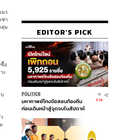
ีแนว
เช่า
ลุ่ม
EDITOR'S PICK
ซื้อ
พาะ
ี
อบ
POLITICS
576
มหากาพย์โกงข้อสอบท้องถิ่น
ก่อนเดินหน้าสู่จุดจบในสัปดาห์
นี้
ัว
าม