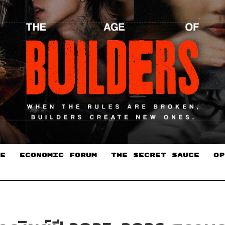
E
ECONOMIC FORUM
THE SECRET SAUCE​
OP