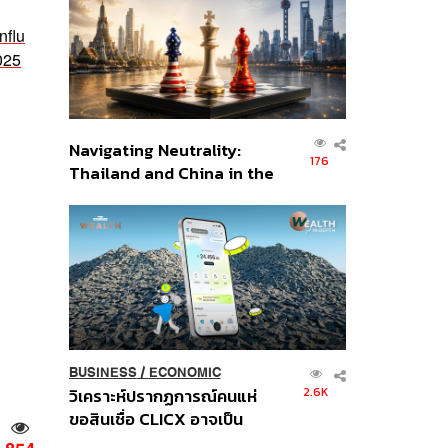
อินโดนีเซีย
nflu
025
Navigating Neutrality:
176
Thailand and China in the
Age of a New Global
Order
BUSINESS
/
ECONOMIC
2.6K
วิเคราะห์ปรากฏการณ์คนแห่
ขอสินเชื่อ CLICX อาจเป็น
เพียงยอดภูเขาน้ำแข็ง ของ