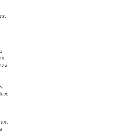
ำและ
น
าร
ังคง
าร
lace
น
่วนจะ
ง