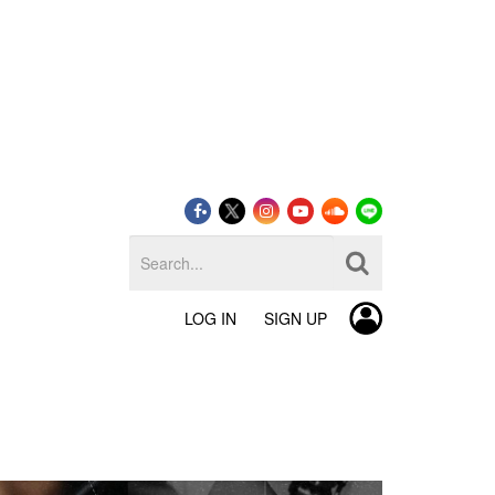
LOG IN
SIGN UP