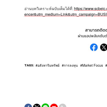
อ่านบทวิเคราะห์ฉบับเต็มได้ที่:
https://www.scbei
encer&utm_medium=Link&utm_campaign=B
สามารถติด
ผ่านแอปพลิเคชันต่
TAGS:
อสังหาริมทรัพย์
การลงทุน
Market Focus