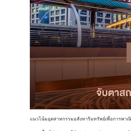
แนวโน้มอุตสาหกรรมอสังหาริมทรัพย์เพื่อการพาณิช