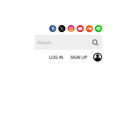
LOG IN
SIGN UP