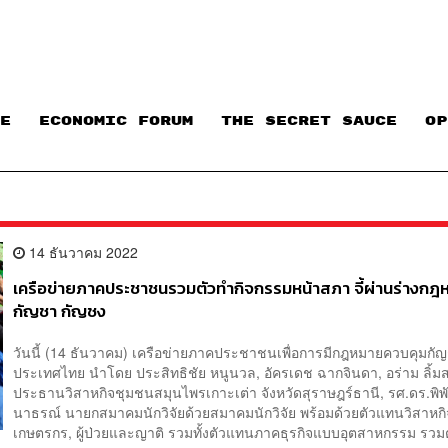
E
ECONOMIC FORUM
THE SECRET SAUCE​
OP
14 ธันวาคม 2022
เครือข่ายภาคประชาชนรวมตัวทำกิจกรรมหน้าสภา จี้ผ่านร่างกฎ
กัญชา กัญชง
วันนี้ (14 ธันวาคม) เครือข่ายภาคประชาชนเพื่อการมีกฎหมายควบคุมกั
ประเทศไทย นำโดย ประสิทธิชัย หนูนวล, อัครเดช ฉากจินดา, อร่าม ลิ้มส
ประธานวิสาหกิจชุมชนสมุนไพรเกาะเต่า จังหวัดสุราษฎร์ธานี, รศ.ดร.พิ
นาธรณ์ นายกสมาคมนักวิจัยด้วยสมาคมนักวิจัย พร้อมด้วยตัวแทนวิสาหก
เกษตรกร, ผู้ป่วยและญาติ รวมทั้งตัวแทนภาคธุรกิจแบบอุตสาหกรรม รวมตั