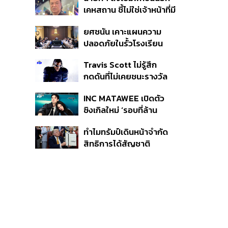
หายไทยไม่อาจลบด้วย
เคหสถาน ชี้ไม่ใช่เจ้าหน้าที่มี
ข้อมูลบิดเบือน
โทษอุกฉกรรจ์ ปืนถูกขโมย
ยศชนัน เคาะแผนความ
ก่อเหตุ เจ้าของร่วมรับผิด
ปลอดภัยในรั้วโรงเรียน
90 วัน ส่งนักสุขภาพจิต
Travis Scott ไม่รู้สึก
ดูแล-คุมเข้มคัดกรองสิ่ง
กดดันที่ไม่เคยชนะรางวัล
ผิดกฎหมาย
แกรมมี่ แม้มีชื่อเข้าชิงมา
INC MATAWEE เปิดตัว
แล้ว 10 ครั้ง
ซิงเกิลใหม่ ‘รอบที่ล้าน
(Loop)’ ที่ได้ เน PERSES
ทำไมทรัมป์เดินหน้าจำกัด
มาแสดงในมิวสิกวิดีโอ
สิทธิการได้สัญชาติ
อเมริกันโดยกำเนิดอีกครั้ง
แม้ศาลสูงสุดเคยตัดสิน
คัดค้าน