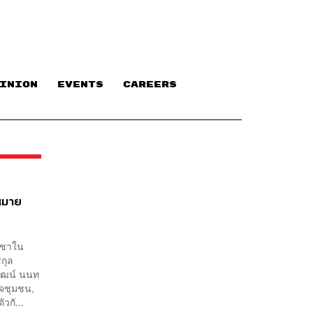
INION
EVENTS
CAREERS
หมาย
ญชาใน
กุล
พัฒน์ นนท
ิจชุมชน,
วกั...