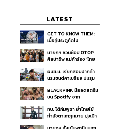
LATEST
GET TO KNOW THEM:
เนื้อคู่ประตูถัดไป
นายกฯ ชวนช้อป OTOP
ศิลปาชีพ แม่ค้าร้อง ‘ไทย
ช่วยไทย พลัส’ สุดยอด
ผบช.น. เรียกสอบปากคำ
ถามมีต่อไหม นายกฯ ตอบ
นร.เซนต์คาเบรียล ปมรุม
‘เดี๋ยวจะพยายาม’
ทำร้ายเพื่อน-ใช้ปืนขู่ สั่ง
BLACKPINK มียอดสตรีม
ดำเนินคดีแล้ว
บน Spotify จาก
ประเทศไทยสูงถึง 536 ล้าน
ทบ. โต้กัมพูชา ย้ำไทยใช้
ครั้ง ตลอด 10 ปีที่ผ่านมา
กำลังตามกฎหมาย มุ่งเป้า
หมายทางทหาร ชี้ความเสีย
นายกฯ สั่งเข้มพกปืนนอก