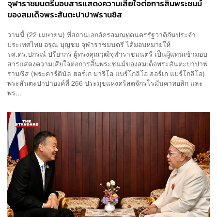
จุฬาราชมนตรีมอบสารแสดงความเสียใจต่อการสิ้นพระชนม์
ของสมเด็จพระสันตะปาปาฟรานซิส
วานนี้ (22 เมษายน) ที่สถานเอกอัครสมณทูตนครรัฐวาติกันประจำ
ประเทศไทย อรุณ บุญชม จุฬาราชมนตรี ได้มอบหมายให้
รศ.ดร.ปกรณ์ ปรียากร ผู้ทรงคุณวุฒิจุฬาราชมนตรี เป็นผู้แทนเข้ามอบ
สารแสดงความเสียใจต่อการสิ้นพระชนม์ของสมเด็จพระสันตะปาปาฟ
รานซิส (พระคาร์ดินัล ฮอร์เก มาริโอ แบร์โกลิโอ ฮอร์เก แบร์โกลิโอ)
พระสันตะปาปาองค์ที่ 266 ประมุขแห่งคริสตจักรโรมันคาทอลิก และ
พร...