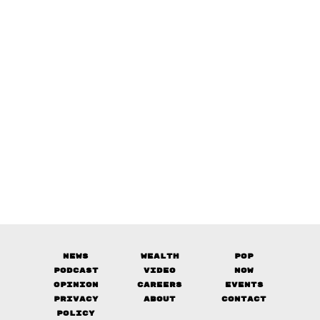
News
Wealth
Pop
Podcast
Video
Now
Opinion
Careers
Events
Privacy
About
Contact
Policy