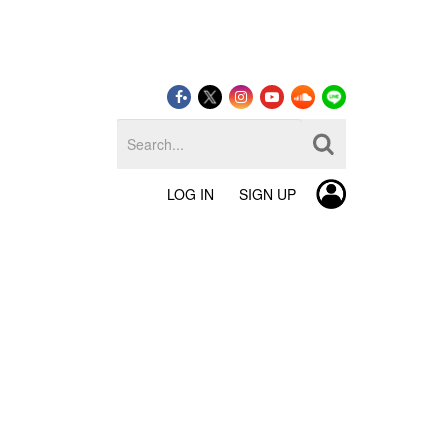
LOG IN
SIGN UP