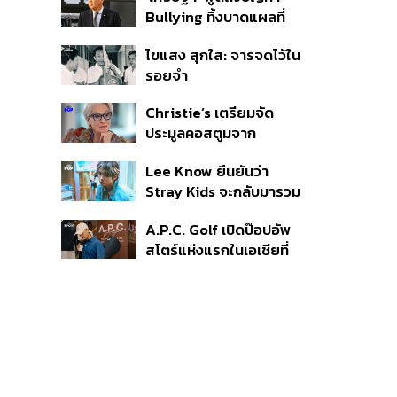
‘ศีรษะ-หน้าอก’ ครูถูกยิง 4
Bullying ทิ้งบาดแผลที่
นัด จากระยะไกล
มองไม่เห็น ย้ำผู้ใหญ่ต้อง
ไขแสง สุกใส: จารจดไว้ใน
รับฟัง-ช่วยเด็กให้เร็ว
รอยจำ
Christie’s เตรียมจัด
ประมูลคอสตูมจาก
ภาพยนตร์ The Devil
Lee Know ยืนยันว่า
Wears Prada 2
Stray Kids จะกลับมารวม
ตัวกันอีกครั้ง หลังจากเข้า
A.P.C. Golf เปิดป๊อปอัพ
กรมรับใช้ชาติ
สโตร์แห่งแรกในเอเชียที่
ธนิยะ