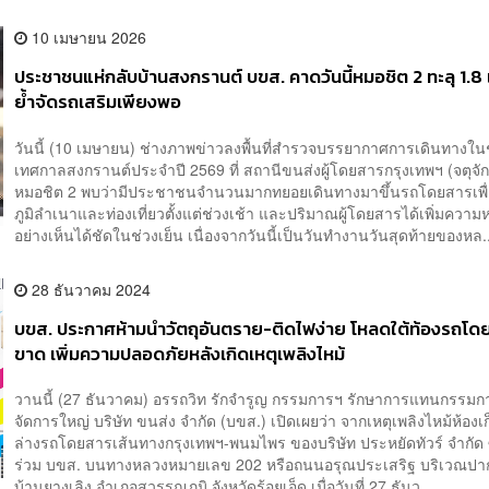
10 เมษายน 2026
ประชาชนแห่กลับบ้านสงกรานต์ บขส. คาดวันนี้หมอชิต 2 ทะลุ 1.
ย้ำจัดรถเสริมเพียงพอ
วันนี้ (10 เมษายน) ช่างภาพข่าวลงพื้นที่สำรวจบรรยากาศการเดินทางใน
เทศกาลสงกรานต์ประจำปี 2569 ที่ สถานีขนส่งผู้โดยสารกรุงเทพฯ (จตุจัก
หมอชิต 2 พบว่ามีประชาชนจำนวนมากทยอยเดินทางมาขึ้นรถโดยสารเพื่
ภูมิลำเนาและท่องเที่ยวตั้งแต่ช่วงเช้า และปริมาณผู้โดยสารได้เพิ่มควา
อย่างเห็นได้ชัดในช่วงเย็น เนื่องจากวันนี้เป็นวันทำงานวันสุดท้ายของหล.
28 ธันวาคม 2024
บขส. ประกาศห้ามนำวัตถุอันตราย-ติดไฟง่าย โหลดใต้ท้องรถโด
ขาด เพิ่มความปลอดภัยหลังเกิดเหตุเพลิงไหม้
วานนี้ (27 ธันวาคม) อรรถวิท รักจำรูญ กรรมการฯ รักษาการแทนกรรมกา
จัดการใหญ่ บริษัท ขนส่ง จำกัด (บขส.) เปิดเผยว่า จากเหตุเพลิงไหม้ห้องเ
ล่างรถโดยสารเส้นทางกรุงเทพฯ-พนมไพร ของบริษัท ประหยัดทัวร์ จำกัด ซ
ร่วม บขส. บนทางหลวงหมายเลข 202 หรือถนนอรุณประเสริฐ บริเวณปา
บ้านยางเลิง อำเภอสุวรรณภูมิ จังหวัดร้อยเอ็ด เมื่อวันที่ 27 ธันว...