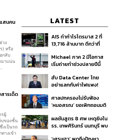
LATEST
8 แสนคน
AIS ทำกำไรไตรมาส 2 ที่
ช่วง
13,716 ล้านบาท ดีกว่าที่
ร) หรือ
ประเมินไว้ แต่ยังคงเป้าทั้งปี
อกลับ
Michael ภาค 2 มีโอกาส
เท่าเดิม เน็ตบ้านโตแรงสุด
มหนาแน่น
เริ่มถ่ายทำช่วงปลายปีนี้
7.9%
..
หรือต้นปีหน้า
ฮับ Data Center ไทย
อย่าแลกกับค่าไฟแพง!
CEO ภาคอุตสาหกรรมชี้
ยสารเด็ด
ศาลปกครองไม่รับฟ้อง
รัฐต้องคุมต้นทุนน้ำ-ไฟ
‘หมอสรณ’ ขอเพิกถอนมติ
สรรหา กสทช. ชี้ยังไม่ใช่ผู้
รผู้
ผลชันสูตร 8 ศพ เหตุยิงใน
เดือดร้อนเสียหาย
ก็บของชั้น
รร. เทพศิรินทร์ นนทบุรี พบ
ึ่งเป็นรถ
กระสุนเข้าจุดสำคัญ
กทางเข้า
‘เศรษฐา’ พูดถึงปัญหา