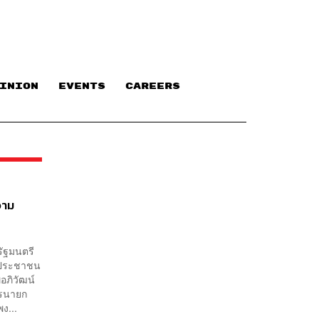
INION
EVENTS
CAREERS
วาม
รัฐมนตรี
แลประชาชน
อภิวัฒน์
ารนายก
ง...