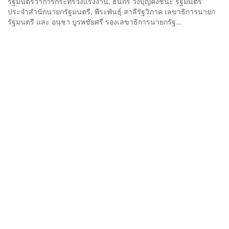
รัฐมนตรีว่าการกระทรวงแรงงาน, ธนกร วังบุญคงชนะ รัฐมนตรี
ประจำสำนักนายกรัฐมนตรี, พีระพันธุ์ สาลีรัฐวิภาค เลขาธิการนายก
รัฐมนตรี และ อนุชา บูรพชัยศรี รองเลขาธิการนายกรัฐ...