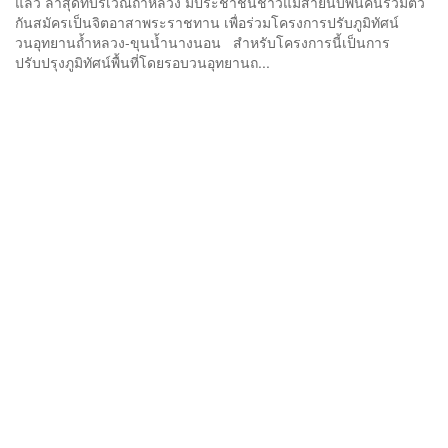
แล้ว ล่าสุดที่บริเวณถ้ำหลวง มีประชาชนชาวแม่สายนับพันคนรวมตัว
กันสมัครเป็นจิตอาสาพระราชทาน เพื่อร่วมโครงการปรับภูมิทัศน์
วนอุทยานถ้ำหลวง-ขุนน้ำนางนอน สำหรับโครงการนี้เป็นการ
ปรับปรุงภูมิทัศน์พื้นที่โดยรอบวนอุทยานถ...