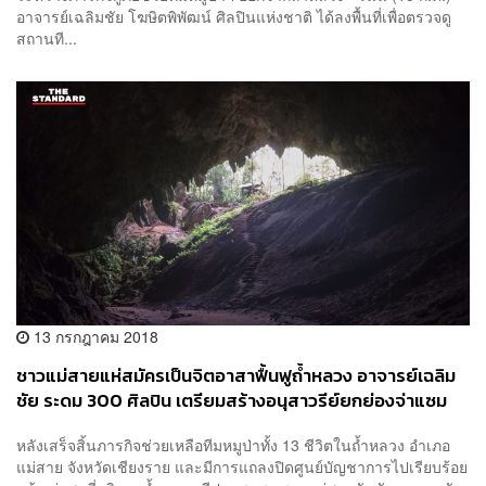
อาจารย์เฉลิมชัย โฆษิตพิพัฒน์ ศิลปินแห่งชาติ ได้ลงพื้นที่เพื่อตรวจดู
สถานที...
13 กรกฎาคม 2018
ชาวแม่สายแห่สมัครเป็นจิตอาสาฟื้นฟูถ้ำหลวง อาจารย์เฉลิม
ชัย ระดม 300 ศิลปิน เตรียมสร้างอนุสาวรีย์ยกย่องจ่าแซม
วีรบุรุษถ้ำหลวง
หลังเสร็จสิ้นภารกิจช่วยเหลือทีมหมูป่าทั้ง 13 ชีวิตในถ้ำหลวง อำเภอ
แม่สาย จังหวัดเชียงราย และมีการแถลงปิดศูนย์บัญชาการไปเรียบร้อย