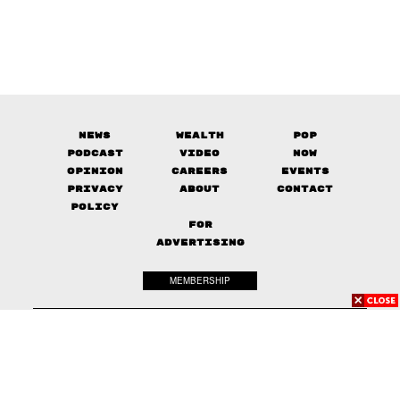
News
Wealth
Pop
Podcast
Video
Now
Opinion
Careers
Events
Privacy
About
Contact
Policy
FOR
ADVERTISING
MEMBERSHIP
© 2017-
2026
The Standard. All rights reserved.