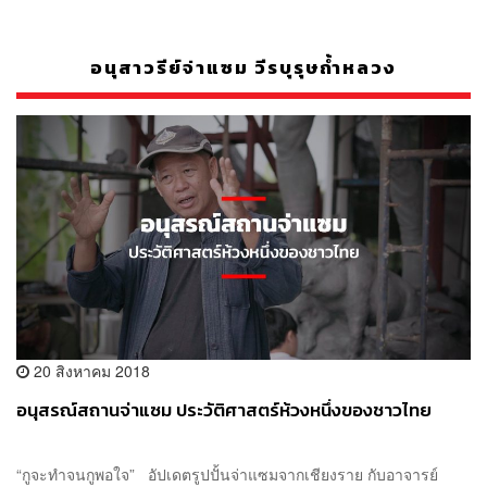
อนุสาวรีย์จ่าแซม วีรบุรุษถ้ำหลวง
20 สิงหาคม 2018
อนุสรณ์สถานจ่าแซม ประวัติศาสตร์ห้วงหนึ่งของชาวไทย
“กูจะทำจนกูพอใจ” อัปเดตรูปปั้นจ่าแซมจากเชียงราย กับอาจารย์