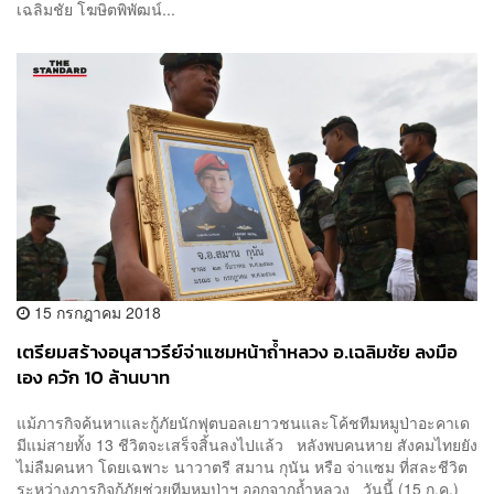
เฉลิมชัย โฆษิตพิพัฒน์...
15 กรกฎาคม 2018
เตรียมสร้างอนุสาวรีย์จ่าแซมหน้าถ้ำหลวง อ.เฉลิมชัย ลงมือ
เอง ควัก 10 ล้านบาท
แม้ภารกิจค้นหาและกู้ภัยนักฟุตบอลเยาวชนและโค้ชทีมหมูป่าอะคาเด
มีแม่สายทั้ง 13 ชีวิตจะเสร็จสิ้นลงไปแล้ว หลังพบคนหาย สังคมไทยยัง
ไม่ลืมคนหา โดยเฉพาะ นาวาตรี สมาน กุนัน หรือ จ่าแซม ที่สละชีวิต
ระหว่างภารกิจกู้ภัยช่วยทีมหมูป่าฯ ออกจากถ้ำหลวง วันนี้ (15 ก.ค.)