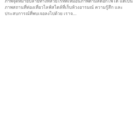
ภาพจุดหมายปลายทางที่สวยไร้ที่ติเหมือนภาพตามสต๊อกโฟโต้ แต่เป็น
ภาพสถานที่ท่องเที่ยวไลฟ์สไตล์ที่เก็บห้วงอารมณ์ ความรู้สึก และ
ประสบการณ์ที่พบเจอลงไปด้วย เราจ...