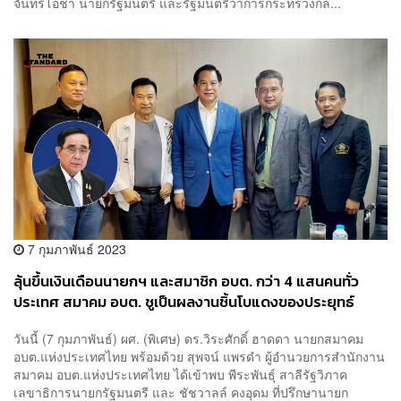
จันทร์โอชา นายกรัฐมนตรี และรัฐมนตรีว่าการกระทรวงกล...
7 กุมภาพันธ์ 2023
ลุ้นขึ้นเงินเดือนนายกฯ และสมาชิก อบต. กว่า 4 แสนคนทั่ว
ประเทศ สมาคม อบต. ชูเป็นผลงานชิ้นโบแดงของประยุทธ์
วันนี้ (7 กุมภาพันธ์) ผศ. (พิเศษ) ดร.วิระศักดิ์ ฮาดดา นายกสมาคม
อบต.แห่งประเทศไทย พร้อมด้วย สุพจน์ แพรดำ ผู้อำนวยการสำนักงาน
สมาคม อบต.แห่งประเทศไทย ได้เข้าพบ พีระพันธุ์ สาลีรัฐวิภาค
เลขาธิการนายกรัฐมนตรี และ ชัชวาลล์ คงอุดม ที่ปรึกษานายก