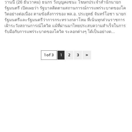
วานนี้ (26 ธันวาคม) ธนกร วังบุญคงชนะ โฆษกประจำสำนักนายก
รัฐมนตรี เปิดเผยว่า รัฐบาลติดตามสถานการณ์การแพร่ระบาดของโค
วิดอย่างต่อเนื่อง ตามข้อสั่งการของ พล.อ. ประยุทธ์ จันทร์โอชา นายก
รัฐมนตรีและรัฐมนตรีว่าการกระทรวงกลาโหม ที่เน้นทุกส่วนราชการ
เฝ้าระวังสถานการณ์โควิด แม้ที่ผ่านมาไทยประสบความสำเร็จในการ
รับมือกับการแพร่ระบาดของโควิด ระลอกต่างๆ ได้เป็นอย่างด...
1 of 3
1
2
3
»