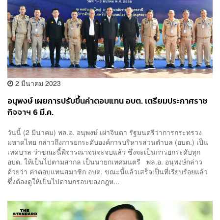
2 มีนาคม 2023
อนุพงษ์ เผยการปรับขึ้นค่าตอบแทน อบต. เตรียมประกาศราช
กิจจาฯ 6 มี.ค.
วันนี้ (2 มีนาคม) พล.อ. อนุพงษ์ ​เผ่าจินดา​ รัฐมนตรีว่าการกระทรวง
มหาดไทย กล่าวถึงการยกระดับองค์การบริหารส่วนตำบล (อบต.) เป็น
เทศบาล ว่าขณะนี้พิจารณาจนจะจบแล้ว ซึ่งจะเป็นการยกระดับทุก
อบต. ให้เป็นไปตามสากล​ เป็นนายกเทศมนตรี พล.อ. อนุพงษ์กล่าว
ด้วยว่า ค่าตอบแทนสมาชิก อบต. ขณะนี้แล้วเสร็จเป็นที่เรียบร้อยแล้ว
ซึ่งต้องดูให้เป็นไปตามกรอบของกฎห...