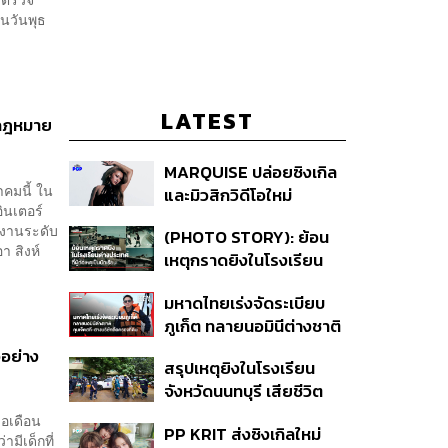
นวันพุธ
LATEST
ญกฎหมาย
MARQUISE ปล่อยซิงเกิล
าคมนี้ ใน
และมิวสิกวิดีโอใหม่
ินเตอร์
IRONIC ที่เสียดสีความ
นงานระดับ
(PHOTO STORY): ย้อน
สัมพันธ์สุด Toxic
า สิงห์
เหตุกราดยิงในโรงเรียน
ต่างประเทศ ที่ผู้ก่อเหตุเป็น
มหาดไทยเร่งจัดระเบียบ
นักเรียน
ภูเก็ต ทลายนอมินีต่างชาติ
คุมเจ็ตสกี สางบริษัทฮุบ
วอย่าง
สรุปเหตุยิงในโรงเรียน
ที่ดิน เคลียร์ใบอนุญาต
จังหวัดนนทบุรี เสียชีวิต
โรงแรมค้าง 7 ปี
รวม 8 ราย โฆษก ตร. เผย
่อเดือน
PP KRIT ส่งซิงเกิลใหม่
ปมค้นประวัติคดีกราดยิงที่
มีเด็กที่