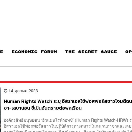
E
ECONOMIC FORUM
THE SECRET SAUCE​
OP
14 ตุลาคม 2023
Human Rights Watch ระบุ อิสราเอลใช้ฟอสฟอรัสขาวโจมตีฉ
ซา-เลบานอน ชี้เป็นอันตรายต่อพลเรือน
องค์กรสิทธิมนุษยชน ‘ฮิวแมนไรท์วอทช์’ (Human Rights Watch-HRW) ระ
อิสราเอลใช้ฟอสฟอรัสขาวในปฏิบัติการทางทหารในฉนวนกาซาและเลบา
ส่งผลให้พลเรือนตกอยู่ในความเสี่ยงร้ายแรง ฮิวแมนไรท์วอทช์ระบุว่า ไ