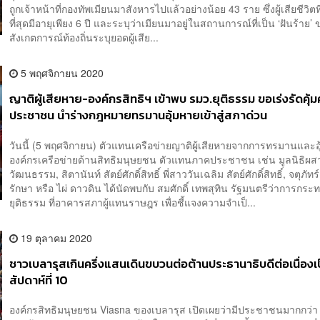
ถูกเจ้าหน้าที่กองทัพเมียนมาสังหารไปแล้วอย่างน้อย 43 ราย ซึ่งผู้เสียชีวิตท
ที่สุดมีอายุเพียง 6 ปี และระบุว่าเมียนมาอยู่ในสถานการณ์ที่เป็น ‘ฝันร้าย’
สังเกตการณ์ท้องถิ่นระบุยอดผู้เสีย...
5 พฤศจิกายน 2020
ญาติผู้เสียหาย-องค์กรสิทธิฯ เข้าพบ รมว.ยุติธรรม ขอเร่งรัดคุ้
ประชาชน นำร่างกฎหมายทรมานอุ้มหายเข้าสู่สภาด่วน
วันนี้ (5 พฤศจิกายน) ตัวแทนเครือข่ายญาติผู้เสียหายจากการทรมานและอ
องค์กรเครือข่ายด้านสิทธิมนุษยชน ตัวแทนภาคประชาชน เช่น มูลนิธิผ
วัฒนธรรม, สิตานันท์ สัตย์ศักดิ์สิทธิ์ พี่สาววันเฉลิม สัตย์ศักดิ์สิทธิ์, จตุภัท
รักษา หรือ ไผ่ ดาวดิน ได้นัดพบกับ สมศักดิ์ เทพสุทิน รัฐมนตรีว่าการกระ
ยุติธรรม ที่อาคารสภาผู้แทนราษฎร เพื่อชี้แจงความจำเป็...
19 ตุลาคม 2020
ชาวเบลารุสเกินครึ่งแสนเดินขบวนต่อต้านประธานาธิบดีต่อเนื่องเ
สัปดาห์ที่ 10
องค์กรสิทธิมนุษยชน Viasna ของเบลารุส เปิดเผยว่ามีประชาชนมากกว่า