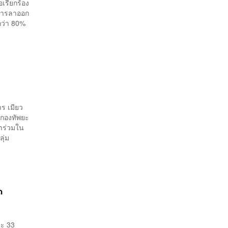
อเรียกร้อง
จการลาออก
กว่า 80%
ร เมียว
ยกองทัพยะ
้าร่วมใน
ุ่ม
ด
ละ 33