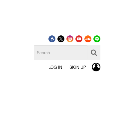
LOG IN
SIGN UP