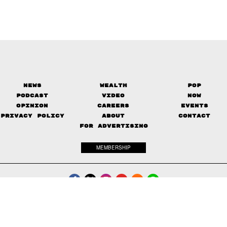
News
Wealth
Pop
Podcast
Video
Now
Opinion
Careers
Events
Privacy Policy
About
Contact
FOR ADVERTISING
MEMBERSHIP
© 2017-
2026
The Standard. All rights reserved.