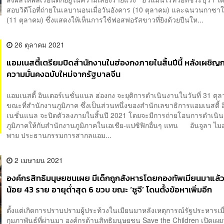
สอบวิดีโอที่ถ่ายในเลบานอนเมื่อวันอังคาร (10 ตุลาคม) และฉนวนกาซาใ
(11 ตุลาคม) ซึ่งแสดงให้เห็นการใช้ฟอสฟอรัสขาวที่ยิงด้วยปืนให...
26 ตุลาคม 2021
แอมเนสตี้เตรียมปิดสำนักงานในฮ่องกงภายในสิ้นปีนี้ หลังเผชิ
ความมั่นคงฉบับใหม่จากรัฐบาลจีน
แอมเนสตี้ อินเตอร์เนชั่นแนล ฮ่องกง จะยุติการดำเนินงานในวันที่ 31 ตุล
ขณะที่สำนักงานภูมิภาค ซึ่งเป็นส่วนหนึ่งของสำนักเลขาธิการแอมเนสตี้ อ
เนชั่นแนล จะปิดตัวลงภายในสิ้นปี 2021 โดยจะมีการถ่ายโอนการดำเนิ
ภูมิภาคให้กับสำนักงานภูมิภาคในเอเชีย-แปซิฟิกอื่นๆ แทน อันจูลา ไมอ
พาย ประธานกรรมการสากลแอม...
2 เมษายน 2021
องค์กรสิทธิมนุษยชนเผย มีเด็กถูกสังหารโดยกองทัพเมียนมาแล้
น้อย 43 ราย อายุต่ำสุด 6 ขวบ ขณะ ‘ซูจี’ โดนตั้งข้อหาเพิ่มอีก
ตั้งแต่เกิดการปราบปรามผู้ประท้วงในเมียนมาหลังเหตุการณ์รัฐประหารเมื
กุมภาพันธ์ที่ผ่านมา องค์กรด้านสิทธิมนุษยชน Save the Children เปิดเผยว่า