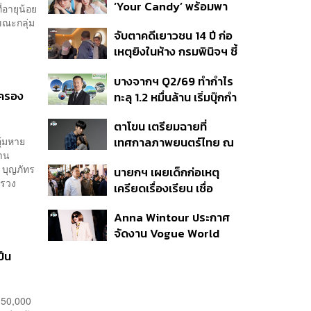
‘Your Candy’ พร้อมพา
สหรัฐฯ
ี่อายุน้อย
ต้าเหนิง และ ณิชา ร่วมมิว
 ขณะกลุ่ม
จับตาคดีเยาวชน 14 ปี ก่อ
สิกวิดีโอ
เหตุยิงในห้าง กรมพินิจฯ ชี้
ประพฤติดี-รับการรักษาต่อ
บางจากฯ Q2/69 ทำกำไร
เนื่อง ประเมินปล่อยตัว
มครอง
ทะลุ 1.2 หมื่นล้าน เริ่มบุ๊กกำ
ไร ‘SAF’ เชิงพาณิชย์ครั้ง
ตาโขน เตรียมฉายที่
แรก หนุนรายได้ครึ่งปีทะลุ
ุ้มหาย
เทศกาลภาพยนตร์ไทย ณ
3.2 แสนล้าน
สาน
ประเทศบราซิล
ร์ บุญภัทร
นายกฯ เผยเด็กก่อเหตุ
ทรวง
เครียดเรื่องเรียน เชื่อ
เตรียมการเป็นขั้นตอน ชี้มี
Anna Wintour ประกาศ
กระสุนอีกกว่า 30 นัด หาก
จัดงาน Vogue World
ไม่จบชีวิตตัวเองอาจสูญ
2027 ที่ซานฟรานซิสโก
เสียเพิ่ม
ป็น
 50,000