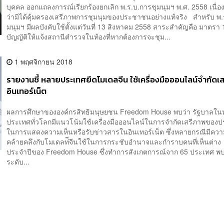
บุคคล ออกแถลงการณ์เรียกร้องยกเลิก พ.ร.บ.การชุมนุมฯ พ.ศ. 2558 เนื่อ
ว่ามิได้คุ้มครองเสรีภาพการชุมนุมของประชาชนอย่างแท้จริง สำหรับ พ.
มนุมฯ มีผลบังคับใช้ตั้งแต่วันที่ 13 สิงหาคม 2558 สาระสำคัญคือ มาตรา 1
บัญญัติให้แจ้งสถานีตำรวจในท้องที่หากต้องการจะชุม...
1 พฤศจิกายน 2018
รายงานชี้ หลายประเทศยึดโมเดลจีน ใช้เครื่องมือออนไลน์จำกัดเ
อินเทอร์เน็ต
ผลการศึกษาขององค์กรสิทธิมนุษยชน Freedom House พบว่า รัฐบาลใ
ประเทศทั่วโลกมีแนวโน้มใช้เครื่องมือออนไลน์ในการจำกัดเสรีภาพขอ
ในการแสดงความเห็นหรือรับข่าวสารในอินเทอร์เน็ต ซึ่งหลายกรณีมีคว
คล้ายคลึงกับโมเดลท่ีจีนใช้ในการกระชับอำนาจและกำราบคนที่เห็นต่า
ประจำปีของ Freedom House ซึ่งทำการสังเกตการณ์จาก 65 ประเทศ พบ
ระดับ...