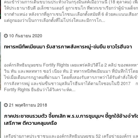
คนเข้าร่วมการเดินขบวนประท้วงในกรุงมินสค์เมื่อวานนี้ (18 ตุลาคม) เพื่
ให้ประธานาธิบดี อเล็กซานเดอร์ ลูกาเชนโก ที่พวกเขาเรียกว่าผู้นำเผด็
จากตำแหน่ง หลังจากที่ลูกาเชนโกชนะเลือกตั้งสมัยที่ 6 ด้วยคะแนนเสียง
แต่ถูกมองว่าเป็นการเลือกตั้งที่ไม่โปร่งใสและมีการโก...
10 กันยายน 2020
ทหารหนีทัพเมียนมา รับสารภาพสังหารหมู่-ข่มขืน ชาวโรฮีนจา
องค์กรสิทธิมนุษยชน Fortify Rights เผยแพร่คลิปวิดีโอ 2 คลิป ของพลทหา
วิน ทัน และพลทหาร ซอว์ เนียง ทัน 2 ทหารหนีทัพเมียนมา ที่บันทึกไว้โด
ไข่เมื่อเดือนกรกฎาคมที่ผ่านมา โดยทั้งสองรับสารภาพว่าได้รับคำสั่งให้เข
การสังหารหมู่ และข่มขืนชาวมุสลิมโรฮีนจาได้ตามใจชอบในปี 2017 กล
Fortify Rights ยืนยันว่าได้วิเคราะห์ค...
21 พฤศจิกายน 2018
ภาคประชาชนรวมตัว จี้ยกเลิก พ.ร.บ.การชุมนุมฯ ชี้ถูกใช้อ้างจำกั
เสรีภาพ ตีความคลุมเครือ
เครือข่ายภาคประชาชนและองค์กรสิทธิมนุษยชน 52 เครือข่ายองค์กร แ