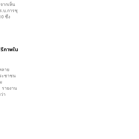
งจากเห็น
ร.บ.การชุ
0 ซึ่ง
สรีภาพใน
นหลาย
งประชาชน
าม
ง รายงาน
ว่า