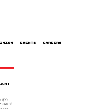
INION
EVENTS
CAREERS
นวนกา
บุว่า
นอน ชี้
ด้ตรวจ