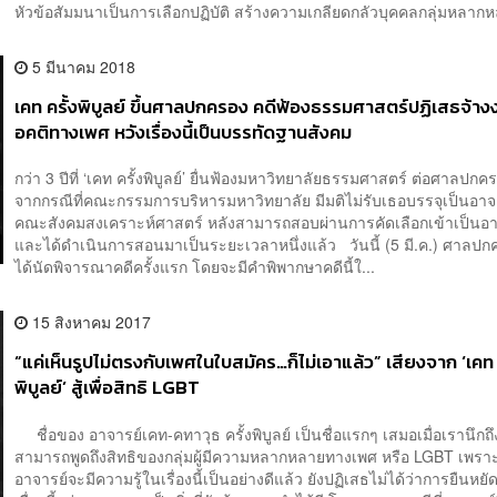
หัวข้อสัมมนาเป็นการเลือกปฏิบัติ สร้างความเกลียดกลัวบุคคลกลุ่มหลากหล
5 มีนาคม 2018
เคท ครั้งพิบูลย์ ขึ้นศาลปกครอง คดีฟ้องธรรมศาสตร์ปฏิเสธจ้า
อคติทางเพศ หวังเรื่องนี้เป็นบรรทัดฐานสังคม
กว่า 3 ปีที่ ‘เคท ครั้งพิบูลย์’ ยื่นฟ้องมหาวิทยาลัยธรรมศาสตร์ ต่อศาลปก
จากกรณีที่คณะกรรมการบริหารมหาวิทยาลัย มีมติไม่รับเธอบรรจุเป็นอาจ
คณะสังคมสงเคราะห์ศาสตร์ หลังสามารถสอบผ่านการคัดเลือกเข้าเป็นอา
และได้ดำเนินการสอนมาเป็นระยะเวลาหนึ่งแล้ว วันนี้ (5 มี.ค.) ศาลป
ได้นัดพิจารณาคดีครั้งแรก โดยจะมีคำพิพากษาคดีนี้ใ...
15 สิงหาคม 2017
“แค่เห็นรูปไม่ตรงกับเพศในใบสมัคร…ก็ไม่เอาแล้ว” เสียงจาก ‘เคท 
พิบูลย์’ สู้เพื่อสิทธิ LGBT
ชื่อของ อาจารย์เคท-คทาวุธ ครั้งพิบูลย์ เป็นชื่อแรกๆ เสมอเมื่อเรานึกถึ
สามารถพูดถึงสิทธิของกลุ่มผู้มีความหลากหลายทางเพศ หรือ LGBT เพร
อาจารย์จะมีความรู้ในเรื่องนี้เป็นอย่างดีแล้ว ยังปฏิเสธไม่ได้ว่าการยืนหยัด