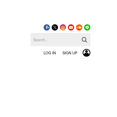
LOG IN
SIGN UP