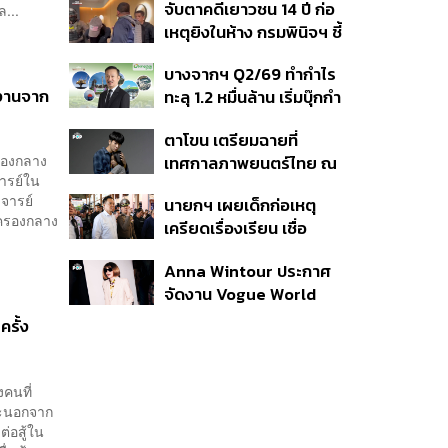
จับตาคดีเยาวชน 14 ปี ก่อ
...
สิกวิดีโอ
เหตุยิงในห้าง กรมพินิจฯ ชี้
ประพฤติดี-รับการรักษาต่อ
บางจากฯ Q2/69 ทำกำไร
เนื่อง ประเมินปล่อยตัว
งงานจาก
ทะลุ 1.2 หมื่นล้าน เริ่มบุ๊กกำ
ไร ‘SAF’ เชิงพาณิชย์ครั้ง
ตาโขน เตรียมฉายที่
แรก หนุนรายได้ครึ่งปีทะลุ
ครองกลาง
เทศกาลภาพยนตร์ไทย ณ
3.2 แสนล้าน
ารย์ใน
ประเทศบราซิล
จารย์
นายกฯ เผยเด็กก่อเหตุ
กครองกลาง
เครียดเรื่องเรียน เชื่อ
เตรียมการเป็นขั้นตอน ชี้มี
Anna Wintour ประกาศ
กระสุนอีกกว่า 30 นัด หาก
จัดงาน Vogue World
ไม่จบชีวิตตัวเองอาจสูญ
2027 ที่ซานฟรานซิสโก
เสียเพิ่ม
ครั้ง
งคนที่
าะนอกจาก
ต่อสู้ใน