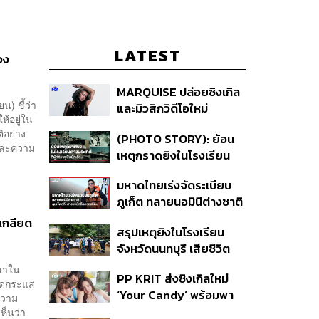
LATEST
วง
MARQUISE ปล่อยซิงเกิล
น) ชี้ว่า
และมิวสิกวิดีโอใหม่
้อยู่ใน
IRONIC ที่เสียดสีความ
ิอย่าง
(PHOTO STORY): ย้อน
สัมพันธ์สุด Toxic
และความ
เหตุกราดยิงในโรงเรียน
ต่างประเทศ ที่ผู้ก่อเหตุเป็น
มหาดไทยเร่งจัดระเบียบ
นักเรียน
ภูเก็ต ทลายนอมินีต่างชาติ
คุมเจ็ตสกี สางบริษัทฮุบ
มเกลียด
สรุปเหตุยิงในโรงเรียน
ที่ดิน เคลียร์ใบอนุญาต
จังหวัดนนทบุรี เสียชีวิต
โรงแรมค้าง 7 ปี
รวม 8 ราย โฆษก ตร. เผย
มนาใน
PP KRIT ส่งซิงเกิลใหม่
ปมค้นประวัติคดีกราดยิงที่
เกิดกระแส
‘Your Candy’ พร้อมพา
สหรัฐฯ
ความ
ต้าเหนิง และ ณิชา ร่วมมิว
ห็นว่า