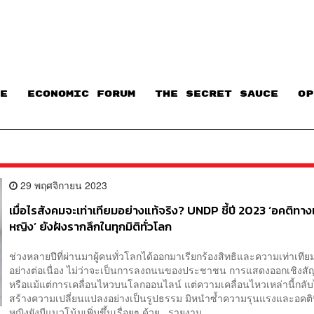
E
ECONOMIC FORUM
THE SECRET SAUCE​
OP
29 พฤศจิกายน 2023
เมื่อไรสังคมจะเท่าเทียมอย่างแท้จริง? UNDP ชี้ปี 2023 ‘อคติทาง
หญิง’ ยังฝังรากลึกในทุกมิติทั่วโลก
ช่วงหลายปีที่ผ่านมาผู้คนทั่วโลกได้ออกมาเรียกร้องสิทธิและความเท่าเทียมใ
อย่างต่อเนื่อง ไม่ว่าจะเป็นการลงถนนของประชาชน การแสดงออกเชิงสั
หรือแม้แต่การเคลื่อนไหวบนโลกออนไลน์ แต่ความเคลื่อนไหวเหล่านี้กลับไ
สร้างความเปลี่ยนแปลงอย่างเป็นรูปธรรม มิหนำซ้ำความรุนแรงและอคติที่ม
หญิงยังมีแนวโน้มเพิ่มขึ้นเรื่อยๆ ด้วย รายงาน...