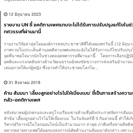
12 มิถุนายน 2023
รายงาน UN ชี้ อคติทางเพศแทบจะไม่ได้รับการปรับปรุงแก้ไขในช่
ทศวรรษที่ผ่านมานี้
รายงานวิจัยล่าสุดโดยองค์การสหประชาชาติที่ได้เผยแพร่วันนี้ (12 มิถุนาย
ภาพรวมในประเด็นด้านอคติทางเพศแทบจะยังไม่ได้รับการแก้ไขปรับปรุงให
จุดที่น่าพอใจมากนักในช่วงตลอดทศวรรษที่ผ่านมานี้ โดยการเลือกปฏิบัต
อคติและแรงกดดันทางด้านวัฒนธรรมยังคงขัดขวางการส่งเสริมอำนาจ
เสมอภาคให้แก่ผู้หญิง ซึ่งอาจทำให้ประชาคมโลกไม...
31 สิงหาคม 2018
ค้าน สัมมนา ‘เลี้ยงลูกอย่างไรไม่ให้เบี่ยงเบน’ ชี้เป็นการสร้างควา
กลัว-อคติทางเพศ
หลังสมาคมผู้ปกครองและครูโรงเรียนชายล้วนชื่อดังประกาศจัดการสัม
หัวข้อ ‘เลี้ยงลูกอย่างไรไม่ให้เบี่ยงเบน’ ในวันจันทร์ที่ 3 กันยายนนี้ ทำให้
วิพากษ์วิจารณ์ในโลกออนไลน์เป็นจำนวนมาก ล่าสุด ภาคีเครือข่ายสิทธิ
หลากหลายทางเพศได้ออกแถลงการณ์คัดค้านงานสัมมนาดังกล่าว เพราะเ