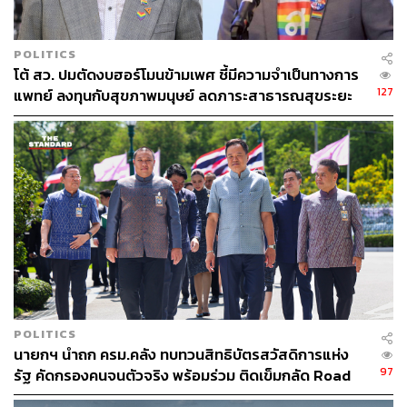
POLITICS
โต้ สว. ปมตัดงบฮอร์โมนข้ามเพศ ชี้มีความจำเป็นทางการ
127
แพทย์ ลงทุนกับสุขภาพมนุษย์ ลดภาระสาธารณสุขระยะ
ยาว
136
ABOUT THE AUTHOR
THE STANDARD TEAM
กองบรรณาธิการ THE STANDARD
POLITICS
นายกฯ นำถก ครม.คลัง ทบทวนสิทธิบัตรสวัสดิการแห่ง
97
รัฐ คัดกรองคนจนตัวจริง พร้อมร่วม ติดเข็มกลัด Road
to Bangkok WorldPride 2030