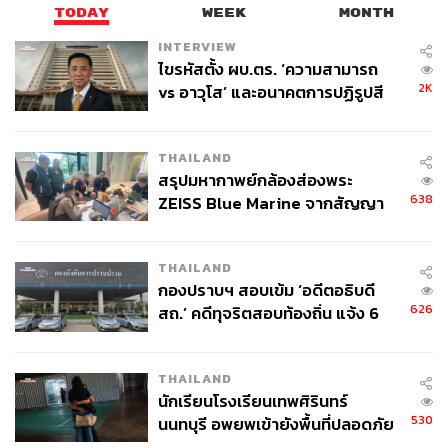
TODAY
WEEK
MONTH
INTERVIEW
ไขรหัสตั้ง ผบ.ตร. ‘ความสามารถ
2K
vs อาวุโส’ และอนาคตการปฏิรูปสี
กากี กับ พล.ต.อ. เอก อังสนานนท์
THAILAND
สรุปมหากาพย์กล้องส่องพระ
638
ZEISS Blue Marine จากสัญญา
ผลิต 8.3 ล้าน สู่ข้อพิพาท ‘มา
เวลล์ฯ’ ฟ้อง ‘โทน บางแค’ ผิดนัด
THAILAND
จ่ายหนี้-แอบระบุแบรนด์
กองปราบฯ สอบเข้ม ‘อดีตอธิบดี
626
สถ.’ คดีทุจริตสอบท้องถิ่น แจ้ง 6
ข้อหาหนัก จ่อชง ป.ป.ช. 12 ส.ค. นี้
THAILAND
นักเรียนโรงเรียนเทพศิรินทร์
530
นนทบุรี อพยพเข้ายังพื้นที่ปลอดภัย
ชั่วคราว หลังเหตุใช้อาวุธปืนภายใน