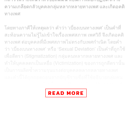
ความเกลียดกลัวบุคคลกลุ่มหลากหลายทางเพศ และเกิดอคติ
ทางเพศ
โดยทางภาคีให้เหตุผลว่า คำว่า ‘เบี่ยงเบนทางเพศ’ เป็นคำที่
สะท้อนความไม่รู้ไม่เข้าใจเรื่องเพศสภาพ เพศวิถี จึงเกิดอคติ
ทางเพศ ต่อบุคคลที่มีเพศสภาพไม่ตรงกับเพศกำเนิด โดยคำ
ว่า ‘เบี่ยงเบนทางเพศ’ หรือ ‘Sexual Deviation’ เป็นคำที่ถูกใช้
เพื่อตีตรา (Stigmatization) กลุ่มคนหลากหลายทางเพศ และ
ทำให้บุคคลตกเป็นเหยื่อ (Victimization) ของการถูกตีตรานั้น
เป็นการผลิตซ้ำความรุนแรงต่อบุคคลหลากหลายทางเพศ
และคำนี้ได้ถูกถอดถอนจากบัญชีรายชื่อที่ใช้อธิบายกลุ่มคน
หลากหลายทางเพศไปเมื่อหลายปีมาแล้ว โดย
World Health
Organization
READ MORE
ณ ปัจจุบัน หลักกฎหมายสิทธิมนุษยชนระหว่างประเทศที่
ประเทศไทยได้ลงนามผูกพันไว้ อาทิ หลักการยอกยาการ์ตา
(Yogyakarta Principle) ได้รับรองศักดิ์ศรีความเป็นมนุษย์ของ
บุคคลที่มีความหลากหลายทางเพศ (LGBTI) ซึ่งมีความแตก