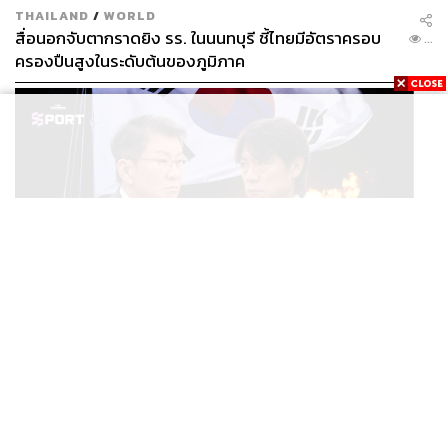
THAILAND
/
WORLD
สื่อนอกจับตากราดยิง รร. ในนนทบุรี ชี้ไทยมีอัตราครอบ
...
ครองปืนสูงในระดับต้นของภูมิภาค
SPORT
ตกรอบบอลโลก ตำรวจบุก KFA แฉแผลเก่า 15 ปี เกิดอะไร
...
ขึ้นกับฟุตบอลเกาหลีใต้?