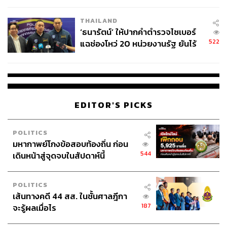
โรงเรียนคลี่คลาย
THAILAND
‘ธนารัตน์’ ให้ปากคำตำรวจไซเบอร์
522
แฉช่องโหว่ 20 หน่วยงานรัฐ ยันไร้
นัยทางการเมือง
EDITOR'S PICKS
POLITICS
มหากาพย์โกงข้อสอบท้องถิ่น ก่อน
544
เดินหน้าสู่จุดจบในสัปดาห์นี้
POLITICS
เส้นทางคดี 44 สส. ในชั้นศาลฎีกา
187
จะรู้ผลเมื่อไร