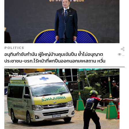
POLITICS
อนุทินกำชับกำนัน ผู้ใหญ่บ้านคุมเข้มปืน ย้ำไม่อนุญาต
...
ประชาชน-ขรก.ไร้หน้าที่พกปืนออกนอกเคหสถาน หวั่น
พฤติกรรมลอกเลียนแบบ จ่อลงพื้นที่เกิดเหตุ