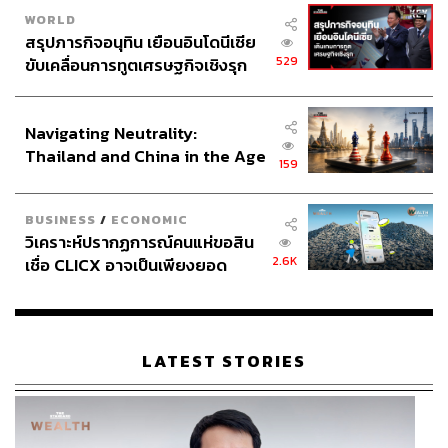
WORLD
สรุปภารกิจอนุทิน เยือนอินโดนีเซีย
529
ขับเคลื่อนการทูตเศรษฐกิจเชิงรุก
ประกาศหุ้นส่วนยุทธศาสตร์ไทย –
อินโดนีเซีย
Navigating Neutrality:
Thailand and China in the Age
159
of a New Global Order
BUSINESS
/
ECONOMIC
วิเคราะห์ปรากฏการณ์คนแห่ขอสิน
2.6K
เชื่อ CLICX อาจเป็นเพียงยอด
ภูเขาน้ำแข็ง ของปัญหาหนี้ครัว
เรือนไทยที่ถูกซุกไว้
LATEST STORIES