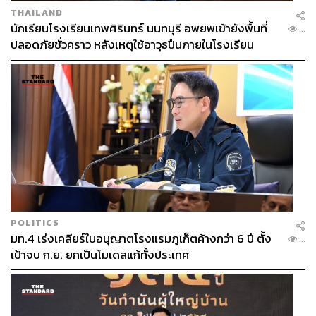
THAILAND
นักเรียนโรงเรียนเทพศิรินทร์ นนทบุรี อพยพเข้ายังพื้นที่
...
ปลอดภัยชั่วคราว หลังเหตุใช้อาวุธปืนภายในโรงเรียน
คลี่คลาย
POLITICS
มท.4 เร่งเคลียร์ใบอนุญาตโรงแรมภูเก็ตค้างกว่า 6 ปี ตั้ง
...
เป้าจบ ก.ย. ยกเป็นโมเดลแก้ทั้งประเทศ