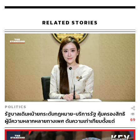
ครู วิทยากร และผู้อำนวยการโรงเรียนว่า ขาดความ
ระมัดระวัง และความตระหนักรู้ถึงเรื่องที่เป็นประเด็นอ่อน
ไหว และเป็นประเด็นที่ได้เปลี่ยนแปลงไปของสังคม
RELATED STORIES
และอาจส่งผลกระทบถึงนักเรียนที่มีความหลากหลายทางเพศ
ที่จะมีทัศนคติในแง่ลบต่อตัวเอง เกิดปมด้อย และสร้างความ
ตกต่ำด้านการเห็นคุณค่าในตัวเอง ด้วยคำคำนี้ถูกใช้โดย
บุคคลระดับผู้เป็นศาสนจารย์ และมีสมาคมผู้ปกครองและครู
รวมถึงโรงเรียนให้การรับรอง และสร้างความแตกแยกในหมู่
นักเรียนที่อาจนำไปสู่การกลั่นแกล้งคนที่แตกต่างหลากหลาย
ทางเพศ
โดยทางภาคีฯ ยังเรียกร้องให้โรงเรียนชี้แจงเหตุผล และที่มา
ที่ไปรวมถึงกระบวนการคิดในการจัดสัมมนาครั้งนี้ เพื่อความ
POLITICS
เข้าใจที่ถูกต้อง
รัฐบาลเดินหน้ายกระดับกฎหมาย-บริการรัฐ คุ้มครองสิทธิ
69
ผู้มีความหลากหลายทางเพศ ดันความเท่าเทียมตั้งแต่
ทั้งนี้ในแถลงการณ์ยังระบุด้วยว่า ก่อนหน้านี้ทางสถาบันดัง
หลักสูตรในห้องเรียนถึงที่ทำงาน
กล่าวเคยจัดสัมมนาหัวข้อในประเด็นใกล้เคียงกันมาก่อน เช่น
‘เลี้ยงลูกอย่างไรให้เป็นผู้ชาย’ ซึ่งได้สร้างข้อกังขาในหมู่ผู้ที่