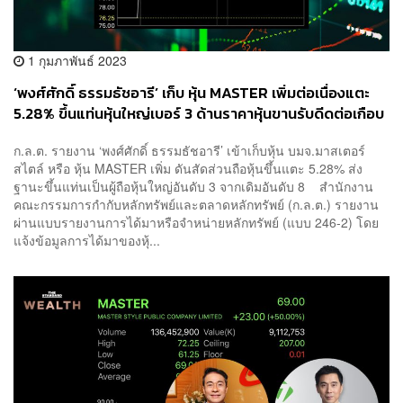
1 กุมภาพันธ์ 2023
‘พงศ์ศักดิ์ ธรรมธัชอารี’ เก็บ หุ้น MASTER เพิ่มต่อเนื่องแตะ
5.28% ขึ้นแท่นหุ้นใหญ่เบอร์ 3 ด้านราคาหุ้นขานรับดีดต่อเกือบ
6%
ก.ล.ต. รายงาน ‘พงศ์ศักดิ์ ธรรมธัชอารี’ เข้าเก็บหุ้น บมจ.มาสเตอร์
สไตล์ หรือ หุ้น MASTER เพิ่ม ดันสัดส่วนถือหุ้นขึ้นแตะ 5.28% ส่ง
ฐานะขึ้นแท่นเป็นผู้ถือหุ้นใหญ่อันดับ 3 จากเดิมอันดับ 8 สำนักงาน
คณะกรรมการกำกับหลักทรัพย์และตลาดหลักทรัพย์ (ก.ล.ต.) รายงาน
ผ่านแบบรายงานการได้มาหรือจำหน่ายหลักทรัพย์ (แบบ 246-2) โดย
แจ้งข้อมูลการได้มาของหุ้...