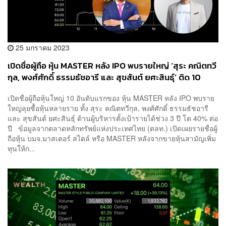
25 มกราคม 2023
เปิดชื่อผู้ถือ หุ้น MASTER หลัง IPO พบรายใหญ่ ‘สุระ คณิตทวี
กุล, พงศ์ศักดิ์ ธรรมธัชอารี และ สุขสันต์ ยศะสินธุ์’ ติด 10
อันดับแรก
เปิดชื่อผู้ถือหุ้นใหญ่ 10 อันดับแรกของ หุ้น MASTER หลัง IPO พบราย
ใหญ่ลุยซื้อหุ้นหลายราย ทั้ง สุระ คณิตทวีกุล, พงศ์ศักดิ์ ธรรมธัชอารี
และ สุขสันต์ ยศะสินธุ์ ด้านผู้บริหารตั้งเป้ารายได้ช่วง 3 ปี โต 40% ต่อ
ปี ข้อมูลจากตลาดหลักทรัพย์แห่งประเทศไทย (ตลท.) เปิดเผยรายชื่อผู้
ถือหุ้น บมจ.มาสเตอร์ สไตล์ หรือ MASTER หลังจากขายหุ้นสามัญเพิ่ม
ทุนให้ก...