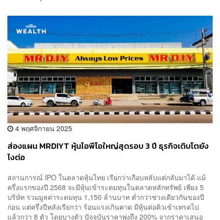
4 พฤศจิกายน 2025
ส่องแผน MRDIYT หุ้นไอพีโอใหญ่สุดรอบ 3 ปี ธุรกิจเติบโตยัง
ไงต่อ
สถานการณ์ IPO ในตลาดหุ้นไทย เรียกว่าเกือบหลับแต่กลับมาได้ แม้
ครึ่งแรกของปี 2568 จะมีหุ้นเข้าระดมทุนในตลาดหลักทรัพย์ เพียง 5
บริษัท รวมมูลค่าระดมทุน 1,150 ล้านบาท ต่ำกว่าช่วงเดียวกันของปี
ก่อน แต่ครึ่งปีหลังเรียกว่า ร้อนแรงเกินคาด มีหุ้นต่อคิวเข้าเทรดไป
แล้วกว่า 8 ตัว โดยบางตัว ปัจจุบันราคาพุ่งถึง 200% จากราคาเสนอ