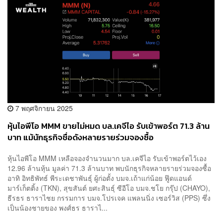
7 พฤศจิกายน 2025
หุ้นไอพีโอ MMM ขายไม่หมด บล.เคจีไอ รับเข้าพอร์ต 71.3 ล้าน
บาท แม้นักธุรกิจชื่อดังหลายรายร่วมจองซื้อ
หุ้นไอพีโอ MMM เหลือจองจำนวนมาก บล.เคจีไอ รับเข้าพอร์ตไว้เอง
12.96 ล้านหุ้น มูลค่า 71.3 ล้านบาท พบนักธุรกิจหลายรายร่วมจองซื้อ
อาทิ อิทธิพัทธ์ พีระเดชาพันธุ์ ผู้ก่อตั้ง บมจ.เถ้าแก่น้อย ฟู๊ดแอนด์
มาร์เก็ตติ้ง (TKN), สุขสันต์ ยศะสินธุ์ ซีอีโอ บมจ.ชโย กรุ๊ป (CHAYO),
ธีรธร ธาราไชย กรรมการ บมจ.โปรเจค แพลนนิ่ง เซอร์วิส (PPS) ซึ่ง
เป็นน้องชายของ พงศ์ธร ธาราไ...