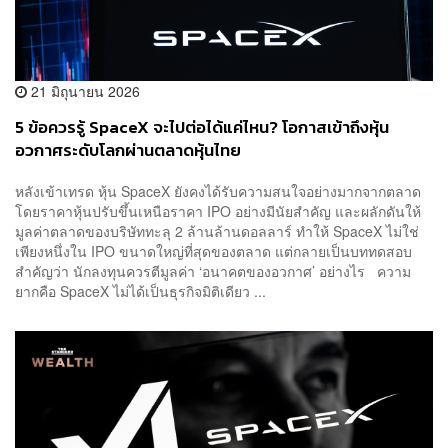
21 มิถุนายน 2026
5 ข้อควรรู้ SpaceX จะไปต่อได้แค่ไหน? โอกาสเข้าถึงหุ้น
อวกาศระดับโลกผ่านตลาดหุ้นไทย
หลังเข้าเทรด หุ้น SpaceX ยังคงได้รับความสนใจอย่างมากจากตลาด
โดยราคาหุ้นปรับขึ้นเหนือราคา IPO อย่างมีนัยสำคัญ และผลักดันให้
มูลค่าตลาดของบริษัททะลุ 2 ล้านล้านดอลลาร์ ทำให้ SpaceX ไม่ใช่
เพียงหนึ่งใน IPO ขนาดใหญ่ที่สุดของตลาด แต่กลายเป็นบททดสอบ
สำคัญว่า นักลงทุนควรตีมูลค่า ‘อนาคตของอวกาศ’ อย่างไร ความ
ยากคือ SpaceX ไม่ได้เป็นธุรกิจมิติเดียว ...