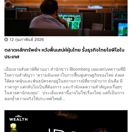
12 กุมภาพันธ์ 2026
ตลาดหลักทรัพย์ฯ หวังฟื้นเสน่ห์หุ้นไทย รั้งธุรกิจไทยไอพีโอใน
ประเทศ
เมื่อปลายสัปดาห์ที่ผ่านมา สำนักข่าว Bloomberg เผยแพร่บทความที่มี
ใจความสำคัญว่า “ความล้มเหลวในการฟื้นฟูเศรษฐกิจของไทย ส่งผล
ให้ตลาดหุ้นและพันธบัตรตกอยู่ในสถานการณ์ที่ยากลำบาก นั่นคือ มี
ราคาถูก แต่กลับไม่เป็นที่ต้องการ และกำลังลดความสำคัญลงเรื่อยๆ
ในสายตานักลงทุน” ประเด็นเหล่านี้อาจไม่ใช่เรื่องใหม่ แต่ก็เป็นการ
ตอกย้ำความจริงให้ประเทศไทยต้...