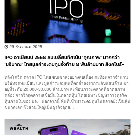
29 ธันวาคม 2025
IPO อาเซียนปี 2568 ลมเปลี่ยนทิศเน้น ‘คุณภาพ’ มากกว่า
‘ปริมาณ’ ไทยมูลค่าระดมทุนรั้งท้าย 8 พันล้านบาท สิงคโปร์-
เวียดนาม ครองดีลใหญ่
หลังโควิด ตลาด IPO ไทย ซบเซาลงอย่างต่อเนื่อง สะท้อนจากจำนวน
บริษัทจดทะเบียน และมูลค่าระดมทุนที่ตกต่ำลงจากระดับแสนล้าน มา
อยู่ที่ระดับ 20,000-30,000 ล้านบาท สะท้อนภาวะตลาดที่ขาดสภาพ
คล่อง จากวิกฤตความเชื่อมั่นในตลาดหุ้น โดยเฉพาะปัญหาการทุจริต
หุ้นภายในของ บจ. นอกจากนี้ หุ้นที่เข้ามาระดมทุนในตลาดยังเป็นหุ้น
ขนาดเล็ก ซึ่งส่วนใหญ่เป็นธุรกิจอุตส...