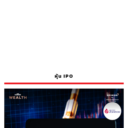
หุ้น IPO