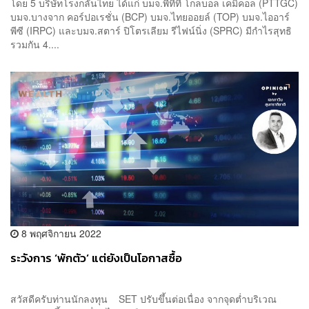
โดย 5 บริษัทโรงกลั่นไทย ได้แก่ บมจ.พีทีที โกลบอล เคมิคอล (PTTGC)
บมจ.บางจาก คอร์ปอเรชั่น (BCP) บมจ.ไทยออยล์ (TOP) บมจ.ไออาร์
พีซี (IRPC) และบมจ.สตาร์ ปิโตรเลียม รีไฟน์นิ่ง (SPRC) มีกำไรสุทธิ
รวมกัน 4....
8 พฤศจิกายน 2022
ระวังการ ‘พักตัว’ แต่ยังเป็นโอกาสซื้อ
สวัสดีครับท่านนักลงทุน SET ปรับขึ้นต่อเนื่อง จากจุดต่ำบริเวณ