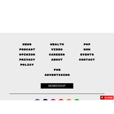
News
Wealth
Pop
Podcast
Video
Now
Opinion
Careers
Events
Privacy
About
Contact
Policy
FOR
ADVERTISING
MEMBERSHIP
© 2017-
2026
The Standard. All rights reserved.