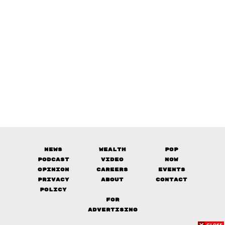
News
Wealth
Pop
Podcast
Video
Now
Opinion
Careers
Events
Privacy
About
Contact
Policy
FOR
ADVERTISING