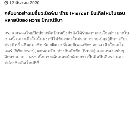
12 มีนาคม 2020
กลับมาอย่างเปรี้ยวเข็ดฟัน ‘ร้าย (Fierce)’ ซิงเกิลใหม่ในรอบ
หลายปีของ หวาย ปัญญ์ธิษา
กระแสเพลงไทยป๊อปจากศิลปินหญิงกำลังได้รับความสนใจอย่างมากใน
ช่วงนี้ และหนึ่งในนั้นคงหนีไม่พ้นเพลงใหม่จาก หวาย-ปัญญ์ธิษา เธียร
ประสิทธิ์ อดีตสมาชิก Kamikaze ที่เคยมีเพลงพีกๆ อย่าง เสียใจแต่ไม่
แคร์ (Whatever), ตกหลุมรัก, ห่างกันสักพัก (Break) และเพลงแซ่บๆ
อีกมากมาย คราวนี้หวายเดินต่อหน้าด้วยการเป็นศิลปินอิสระ และ
ปล่อยซิงเกิลใหม่ที่ชื่...