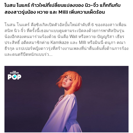
โนสน โนแคร์ ก้าวใหม่ที่เปลี่ยนแปลงของ นิว-จิ๋ว แท็กทีมกับ
สองสาวรุ่นน้อง หวาย และ Milli เพิ่มความเผ็ดร้อน
โนสน โนแคร์ คือซิงเกิลเปิดตัวอัลบั้มใหม่ลำดับที่ 6 ของสองสาวเพื่อน
สนิท นิว-จิ๋ว ที่ครั้งนี้เธอมาแบบตูมตามระเบิดลงด้วยการพาศิลปินรุ่น
น้องอีกสองคนมาร่วมร้องด้วย นั่นคือ Waii หรือหวาย-ปัญญริสา เธียร
ประสิทธิ์ อดีตสมาชิกค่าย Kamikaze และ Milli หรือมินนี่-ดนุภา คณา
ธีรกุล แรปเปอร์หญิงดาวรุ่งที่สร้างงานเพลงที่น่าตื่นเต้นทั้งด้านการร้อง
และดนตรีบีตหนักแบบร่ว...