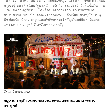
วันนี้ (23 มีนาคม) ที่บริเวณปักหลักของหมู่บ้านทะลุฟ้า เชิงสะพานชมัย
มรุเชษฐ์ หน้าทำเนียบรัฐบาล มีการจัดกิจกรรมประจำวันในชื่อกิจกรรม
‘แช่งแม่ง ราษฎร์ดรัมป์’ โดยตั้งต้นกิจกรรมจากแยกเทวกรรม เดิน
ขบวนข้ามสะพานข้ามคลองผดุงกรุงเกษม แล้วเวียนเข้าหมู่บ้านทะลุ
ฟ้า ก่อนที่จะมีการเผารูปและทำกิจกรรมเชิงสัญลักษณ์อื่นๆ เพื่อสาป
แช่ง พล.อ. ประยุทธ์ จันทร์โอชา นายกรัฐ...
22 มีนาคม 2021
หมู่บ้านทะลุฟ้า จัดกิจกรรมอวยพรวันคล้ายวันเกิด พล.อ.
ประยุทธ์