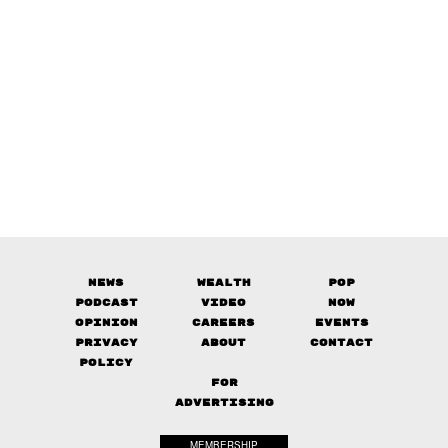
News
Wealth
Pop
Podcast
Video
Now
Opinion
Careers
Events
Privacy
About
Contact
Policy
FOR
ADVERTISING
MEMBERSHIP