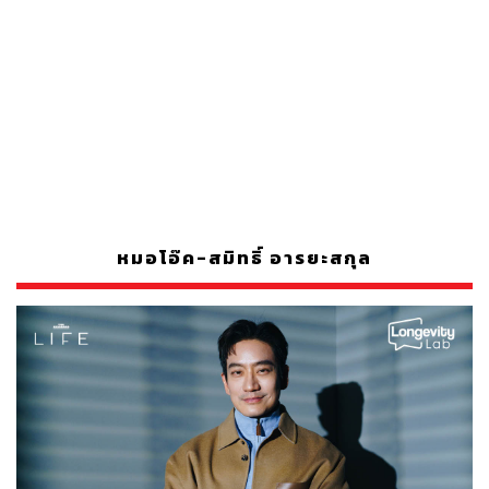
หมอโอ๊ค-สมิทธิ์ อารยะสกุล