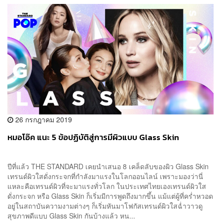
26 กรกฎาคม 2019
หมอโอ๊ค แนะ 5 ข้อปฏิบัติสู่การมีผิวแบบ Glass Skin
ปีที่แล้ว THE STANDARD เคยนำเสนอ 8 เคล็ดลับของผิว Glass Skin
เทรนด์ผิวใสดั่งกระจกที่กำลังมาแรงในโลกออนไลน์ เพราะมองว่านี่
แหละคือเทรนด์ผิวที่จะมาแรงทั่วโลก ในประเทศไทยเองเทรนด์ผิวใส
ดั่งกระจก หรือ Glass Skin ก็เริ่มมีการพูดถึงมากขึ้น แม้แต่ผู้ที่คร่ำหวอด
อยู่ในสถาบันความงามต่างๆ ก็เริ่มหันมาโฟกัสเทรนด์ผิวใสฉ่ำวาวดู
สุขภาพดีแบบ Glass Skin กันบ้างแล้ว หน...