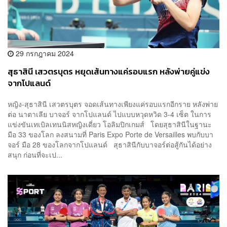
29 กรกฎาคม 2024
สุธาสินี เสวตรบุตร หยุดเส้นทางแค่รอบแรก หลังพ่ายคู่แข่ง
จากโปแลนด์
หญิง-สุธาสินี เสวตรบุตร จอดเส้นทางเพียงแค่รอบแรกอีกราย หลังพ่าย
ต่อ นาตาเลีย บาจอร์ จากโปแลนด์ ไปแบบหวุดหวิด 3-4 เซ็ต ในการ
แข่งขันเทเบิลเทนนิสหญิงเดี่ยว โอลิมปิกเกมส์ โดยสุธาสินีในฐานะ
มือ 33 ของโลก ลงสนามที่ Paris Expo Porte de Versailles พบกับบา
จอร์ มือ 28 ของโลกจากโปแลนด์ สุธาสินีกับบาจอร์ต่อสู้กันได้อย่าง
สนุก ก่อนที่จะเป...