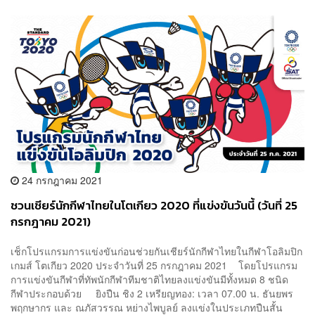
24 กรกฎาคม 2021
ชวนเชียร์นักกีฬาไทยในโตเกียว 2020 ที่แข่งขันวันนี้ (วันที่ 25
กรกฎาคม 2021)
เช็กโปรแกรมการแข่งขันก่อนช่วยกันเชียร์นักกีฬาไทยในกีฬาโอลิมปิก
เกมส์ โตเกียว 2020 ประจำวันที่ 25 กรกฎาคม 2021 โดยโปรแกรม
การแข่งขันกีฬาที่ทัพนักกีฬาทีมชาติไทยลงแข่งขันมีทั้งหมด 8 ชนิด
กีฬาประกอบด้วย ยิงปืน ชิง 2 เหรียญทอง: เวลา 07.00 น. ธันยพร
พฤกษากร และ ณภัสวรรณ หย่างไพบูลย์ ลงแข่งในประเภทปืนสั้น