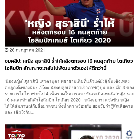
28 กรกฎาคม 2021
ชมคลิป: หญิง สุธาสินี ร่ำไห้หลังตกรอบ 16 คนสุดท้าย โตเกียว
โอลิมปิก สัญญาจะกลับไปพัฒนาตัวเองให้ดีกว่านี้
‘น้องหญิง’ สุธาสินี เสวตรบุตร พยายามเต็มที่แล้วแต่ยังสู้ชั้นเชิงเพลง
ตบลูกเด้งของมิมะ อิโตะ นักตบลูกเด้งสาวเจ้าภาพญี่ปุ่น และ มือ 3 ของ
รายการไม่ไหวพ่ายไป 4 เซ็ตรวดในการแข่งขันเทเบิลเทนนิสหญิง รอบ
16 คนสุดท้ายกีฬาโอลิมปิก โตเกียว 2020 หลังจบการแข่งขัน หญิง
ได้ให้สัมภาษณ์กับสื่อมวลชน ทั้งน้ำตา พร้อมกับ ยอมรับว่ารู้สึกเสียดาย
และ เสียใจกับ...