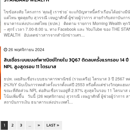
ไขข้อสงสัย โครงการ ‘คุณสู้ เราช่วย’ จะแก้ปัญหาหนี้ครัวเรือนได้อย่างมี
แค่ไหน พูดคุยกับ สุวรรณี เจษฎาศักดิ์ ผู้ช่วยผู้ว่าการ สายกำกับสถาบันการ
ธนาคารแห่งประเทศไทย (ธปท.) ติดตาม รายการ Morning Wealth ทุกวั
– ศุกร์ เวลา 7.00-8.00 น. ทาง Facebook และ YouTube ของ THE S
WEALTH อัปเดตข่าวสารจากสำนักข่าวเศร...
26 พฤศจิกายน 2024
สินเชื่อระบบแบงก์พาณิชย์ไทยใน 3Q67 ติดลบครั้งแรกรอบ 14 ปี 
NPL สูงสุดรอบ 11 ไตรมาส
ธปท. เผยสินเชื่อระบบธนาคารพาณิชย์ (รวมเครือ) ไตรมาส 3 ปี 2567 หดต
2%YoY นับเป็นการหดตัวครั้งแรกตั้งแต่ปี 2553 หรือตั้งแต่ช่วงวิกฤตแฮมเ
ขณะที่สัดส่วน NPL ต่อสินเชื่อรวมอยู่ที่ 2.97% สูงสุดในรอบ 11 ไตรมาส
โน้มเพิ่มขึ้น วันนี้ (26 พฤศจิกายน) สุวรรณี เจษฎาศักดิ์ ผู้ช่วยผู้ว่าการ 
สถาบันการเงิน ธนาคารแห่งประเทศไ...
1
2
3
...
»
LAST »