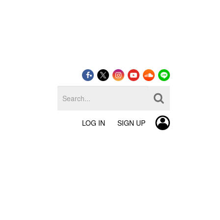
LOG IN
SIGN UP