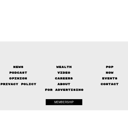
News
Wealth
Pop
Podcast
Video
Now
Opinion
Careers
Events
Privacy Policy
About
Contact
FOR ADVERTISING
MEMBERSHIP