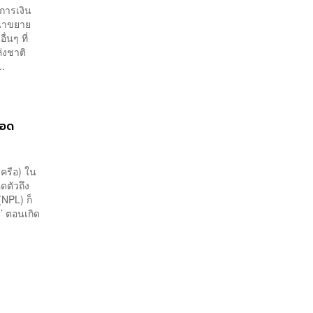
นการเงิน
รณาขยาย
่นๆ ที่
่งชาติ
..
ยอด
เครือ) ใน
ดตัวถึง
 (NPL) ก็
า’ ตอนเกิด