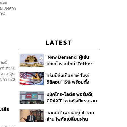
 แตะ
้อมแจงควา
 20%
LATEST
‘New Demand’ ผู้เล่น
ของปี
ทองคำรายใหม่ ‘Tether’
ง ตามความ
ด แต่ลุ้น
ทรัมป์สั่งเก็บภาษี ‘โพลี
บกว่า 20
ซิลิคอน’ 15% พร้อมตั้ง
ราคาขั้นต่ำ ตัดกำลังจีน
แม็คโคร-โลตัส ฟอร์มดี!
CPAXT โชว์ครึ่งปีแรกราย
ได้ทะลุ 2.6 แสนล้าน เร่ง
มเสีย
‘เอกนิติ’ เผยเงินกู้ 4 แสน
ปรับโฉมสาขาใหม่ดันพื้นที่
ล้าน โฟกัสเปลี่ยนผ่าน
เช่าโต
พลังงาน ลุ้น ‘ไทยช่วยไทย