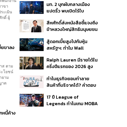
แลพนักงาน
มท. 2 บุกผับกลางเมือง
พลัส’ เฟส 2 รอประเมิน
นสาขา
แปดริ้ว พบเปิดไร้ใบ
ความเหมาะสม
ประเมิน
อนุญาต-เด็กต่ำกว่า 20 ปี
ิ์ ผู้
สีหศักดิ์ส่งหนังสือชี้แจงถึง
ใช้บริการ ฉี่ม่วง 32 ราย
ข้าหลวงใหญ่สิทธิมนุษยชน
จ่อปิด 5 ปี
กรณีรายงาน UN ‘คลาด
สู้ดอกเบี้ยสูงไปกับหุ้น
เคลื่อน-ไม่เป็นธรรม’
ี้ยขาลง
สหรัฐฯ: ทำไม Wall
Street ยังน่าลงทุนกว่าที่
Ralph Lauren มีรายได้ใน
คิด?
มาส ตาม
ครึ่งปีแรกของ 2026 สูง
ประโยชน์
ขึ้นถึง 14%
ยายาม
ทำไมธุรกิจยอมทำลาย
ุญาต
สินค้าที่บริจาคได้? คำตอบ
อาจไม่ได้อยู่ที่จริยธรรมแต่
17 ปี League of
อยู่ที่ระบบภาษี
Legends ทำไมเกม MOBA
ในตำนานถึงไม่หายไปตาม
กหนี้ค้าง
กาลเวลา?