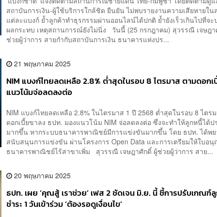
‘แบงก์ชาติ’ แจงติดตามสถานการณ์ชายแดน ไทย-กัมพูชา โดยติดตามดู
สถาบันการเงิน-ผู้ใช้บริการใกล้ชิด ยืนยัน ไม่พบรายงานความเสียหายใ
แต่ละแบงก์ ย้ำลูกค้าทำธุรกรรมผ่านออนไลน์ได้ปกติ ย้ำยังเร็วเกินไปที่จะ
ผลกระทบ เหตุสถานการณ์ยังไม่นิ่ง วันนี้ (25 กรกฎาคม) สุวรรณี เจษฎาศักด
ช่วยผู้ว่าการ สายกำกับสถาบันการเงิน ธนาคารแห่งปร...
21 พฤษภาคม 2025
NIM แบงก์ไทยลดเหลือ 2.8% ต่ำสุดในรอบ 8 ไตรมาส ตามดอกเบ
แนวโน้มจ่อลดลงต่อ
NIM แบงก์ไทยลดเหลือ 2.8% ในไตรมาส 1 ปี 2568 ต่ำสุดในรอบ 8 ไตร
ดอกเบี้ยขาลง ธปท. มองแนวโน้ม NIM จ่อลดลงต่อ ซึ่งจะทำให้ลูกหนี้ได้
มากขึ้น หากระบบธนาคารพาณิชย์มีการแข่งขันมากขึ้น โดย ธปท. ได้พ
สนับสนุนการแข่งขัน ผ่านโครงการ Open Data และการเตรียมให้ใบอน
ธนาคารพาณิชย์ไร้สาขาเพิ่ม สุวรรณี เจษฎาศักดิ์ ผู้ช่วยผู้ว่าการ สาย...
20 พฤษภาคม 2025
ธปท. เผย ‘คุณสู้ เราช่วย’ เฟส 2 ชัดเจน มิ.ย. นี้ ชี้การปรับเกณฑ์ลู
ชำระ 1 วันเข้าร่วม ‘ต้องรอดูเงื่อนไข’