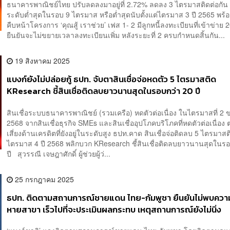
ธนาคารพาณิชย์ไทย ปรับลดลงมาอยู่ที่ 2.72% ลดลง 3 ไตรมาสติดต่อกัน
ระดับต่ำสุดในรอบ 9 ไตรมาส หรือต่ำสุดนับตั้งแต่ไตรมาส 3 ปี 2565 พร
คืบหน้าโครงการ ‘คุณสู้ เราช่วย’ เฟส 1- 2 มีลูกหนี้ลงทะเบียนที่เข้าข่าย
ยืนยันจะไม่ขยายเวลาลงทะเบียนเพิ่ม หลังระยะที่ 2 ครบกำหนดสิ้นกัน...
19 สิงหาคม 2025
แบงก์ยังไม่ปล่อยกู้ ธปท. จับตาสินเชื่อจ่อหดตัว 5 ไตรมาสติด
KResearch ชี้สินเชื่อติดลบยาวนานสุดในรอบกว่า 20 ปี
สินเชื่อระบบธนาคารพาณิชย์ (รวมเครือ) หดตัวต่อเนื่อง ในไตรมาสที่ 2 
2568 จากสินเชื่อธุรกิจ SMEs และสินเชื่ออุปโภคบริโภคที่หดตัวต่อเนื่อ
เสี่ยงด้านเครดิตที่ยังอยู่ในระดับสูง ธปท.คาด สินเชื่อจ่อติดลบ 5 ไตรมาสติ
ไตรมาส 4 ปี 2568 พลิกบวก KResearch ชี้สินเชื่อติดลบยาวนานสุดในรอ
ปี สุวรรณี เจษฎาศักดิ์ ผู้ช่วยผู้ว่...
25 กรกฎาคม 2025
ธปท. ติดตามสถานการณ์ชายแดน ไทย-กัมพูชา ยืนยันไม่พบควา
หายสาขา เร็วไปที่จะประเมินผลกระทบ เหตุสถานการณ์ยังไม่นิ่ง