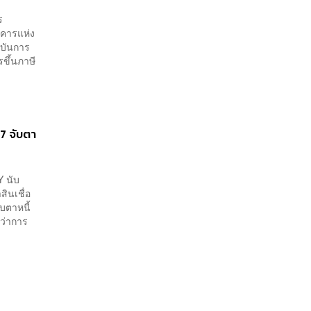
ร
าคารแห่ง
าบันการ
รขึ้นภาษี
7 จับตา
Y นับ
ินเชื่อ
บตาหนี้
ู้ว่าการ