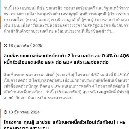
วันนี้ (16 เมษายน) พิชัย ชุณหวชิร รองนายกรัฐมนตรี และรัฐมนตรีว่ากา
กระทรวงการคลัง ประชุมร่วมกับ เศรษฐพุฒิ สุทธิวาทนฤพุฒิ ผู้ว่าการธน
ประเทศไทย (ธปท.) และ สุวรรณี เจษฎาศักดิ์ ผู้ช่วยผู้ว่าการสายกำกับสถ
เงิน ธปท. เพื่อหารือและรับฟังข้อมูลการเจรจากับสหรัฐอเมริกาเกี่ยวกับกา
นำเข้าสินค้าจากประเทศไทย พร้อมหน่วยงานที่เกี่ยวข้องเข้าร่ว...
18 กุมภาพันธ์ 2025
สินเชื่อระบบแบงก์พาณิชย์หดตัว 2 ไตรมาสติด ลบ 0.4% ใน 4Q6
หนี้ครัวเรือนลดเหลือ 89% ต่อ GDP แล้ว และจ่อลดต่อ
สินเชื่อระบบธนาคารพาณิชย์ (รวมเครือ) ไตรมาส 4/67 หดตัวที่ 0.4%Yo
เป็นการหดตัว 2 ไตรมาสติดต่อกัน เมื่อแยกตามประเภทพอร์ตสินเชื่อพบว่าส
เช่าซื้อหดตัวหนักสุด ติดลบ 0.9% นับเป็นการหดตัว 4 ไตรมาสติดต่อกัน จั
เสียบ้านยังเพิ่มต่อเนื่อง วันนี้ (18 กุมภาพันธ์) สุวรรณี เจษฎาศักดิ์ ผู้ช่วยผ
สายกำกับสถาบันการเงิน ธนาคารแห่งป...
13 ธันวาคม 2024
โครงการ ‘คุณสู้ เราช่วย’ แก้ปัญหาหนี้ครัวเรือนได้แค่ไหน | THE
STANDARD WEALTH