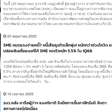
วันนี้ (20 พฤษภาคม) สุวรรณี เจษฎาศักดิ์ ผู้ช่วยผู้ว่าการ สายกำกับสถาบั
ธนาคารแห่งประเทศไทย (ธปท.) เปิดเผยว่า ขณะนี้อยู่ระหว่างการพิจา
ขอบเขตการให้ความช่วยเหลือโครงการ ‘คุณสู้ เราช่วย’ ร่วมกับหน่วยงานอื
เกี่ยวข้องทั้งกระทรวงการคลัง สำนักงานสภาพัฒนาเศรษฐกิจและสังคมแห
(สภาพัฒน์) สมาคมธนาคารไทย และสมาคมสถาบันการเงินเฉพาะกิจ (S.
20 พฤษภาคม 2025
SME หมดแรงจ่ายหนี้? หนี้เสียธุรกิจเล็กพุ่ง! หนักกว่าช่วงโควิด 
ปล่อยสินเชื่อแบงก์ให้ SME หดตัวหนัก 5.5% ใน 1Q68
แบงก์ยังไม่ปล่อยสินเชื่อ ธปท. เผย สินเชื่อในระบบธนาคารพาณิชย์ (รวม
1Q68 ติดลบ 1.3% หดตัว 3 ไตรมาสติดต่อกัน โดยเฉพาะสินเชื่อ SME ที่ห
5.5% ต่างจากสินเชื่อธุรกิจใหญ่ที่ยังขยายตัวได้อยู่ โดยเมื่อเจาะดู หนี้เสีย
พบว่า สัดส่วนหนี้เสีย SME ต่อสินเชื่อ SME ทั้งระบบ พุ่งแตะระดับ ‘สูงกว่
การระบาดของโควิดแล้ว วัน...
16 เมษายน 2025
รมว.คลัง หารือผู้ว่าฯ แบงก์ชาติ รับมือการขึ้นภาษีทรัมป์ จับตา
สถานการณ์ต่อเนื่อง