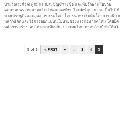
ประวีณวงศ์วุฒิ ผู้สมัคร ส.ส. บัญชีรายชื่อ และที่ปรึกษานโยบาย
คมนาคมพรรคอนาคตใหม่ จัดแถลงข่าว ‘ไฮเปอร์ลูป: ความเป็นไปได้
ทางเศรษฐกิจและอุตสาหกรรมไทย’ โดยธนาธรเริ่มต้นโดยการอธิบาย
หลักวิธีคิดและวิธีการออกแบบนโยบายของพรรคอนาคตใหม่ โดยยึด
หลักการสร้าง ‘คนไทยเท่าเทียมกัน ประเทศไทยเท่าทันโลก’ ทำให้นโ...
5 of 5
« FIRST
«
...
3
4
5