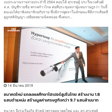
งบประมาณรายจ่ายประจำปี 2564 ตอบโต้ สุรเชษฐ์ ประวีณวงศ์วุฒิ
ส.ส. บัญชีรายชื่อ พรรคก้าวไกล ต่อที่ประชุมสภาผู้แทนราษฎรว่า วันนี้
ตนเองได้มาฟังสมาชิกอภิปราย ซึ่งมีการพูดจาในลักษณะที่มีการเสียดสี
ดูถูกสติปัญญา เหยียดหยามนิดหน่อย ซึ่งตนก...
14 มีนาคม 2019
อนาคตใหม่ แถลงผลศึกษาไฮเปอร์ลูปในไทย สร้างงาน 1.8
แสนตำแหน่ง สร้างมูลค่าเศรษฐกิจกว่า 9.7 แสนล้านบาท
ธนาธร จึงรุ่งเรืองกิจ หัวหน้าพรรคอนาคตใหม่ และ ดร.สุรเชษฐ์