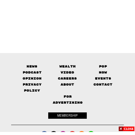
News
Wealth
Pop
Podcast
Video
Now
Opinion
Careers
Events
Privacy
About
Contact
Policy
FOR
ADVERTISING
MEMBERSHIP