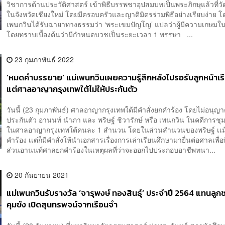
วิชาการด้านประวัติศาสตร์ เข้าพิธีบรรพชาอุปสมบทเป็นพระภิกษุแล้วที่วัด
ในจังหวัดเชียงใหม่ โดยมีครอบครัวและญาติมิตรร่วมพิธีอย่างเรียบง่าย โ
เพนกวินได้รับฉายาทางธรรมว่า ‘พระเขมปัญโญ’ แปลว่าผู้มีความเกษม
โดยทราบเบื้องต้นว่ามีกำหนดบวชเป็นระยะเวลา 1 พรรษา ...
23 กุมภาพันธ์ 2022
‘หมดคำบรรยาย’ แม่เพนกวินเผยความรู้สึกหลังไปรอรับลูกหน้าเร
แต่ศาลอาญากรุงเทพใต้ไม่ให้ประกันตัว
วันนี้ (23 กุมภาพันธ์) ศาลอาญากรุงเทพใต้มีคำสั่งยกคำร้อง โดยไม่อนุญา
ประกันตัว อานนท์ นำภา และ พริษฐ์ ชิวารักษ์ หรือ เพนกวิน ในคดีการชุมนุ
ในศาลอาญากรุงเทพใต้คนละ 1 สำนวน โดยในส่วนสำนวนของพริษฐ์ เเ
คำร้อง เเต่ก็มีคำสั่งให้นำเอกสารเรื่องการเล่าเรียนศึกษามายื่นต่อศาลเพื
ส่วนอานนท์ศาลยกคำร้องในเหตุผลที่ว่าจะออกไปประกอบอาชีพทนา...
20 กันยายน 2021
แม่เพนกวินรับรางวัล ‘จารุพงษ์ ทองสินธุ์’ ประจำปี 2564 แทนลูกช
คุมขัง เปิดสุนทรพจน์จากเรือนจำ