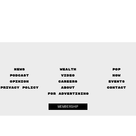
News
Wealth
Pop
Podcast
Video
Now
Opinion
Careers
Events
Privacy Policy
About
Contact
FOR ADVERTISING
MEMBERSHIP