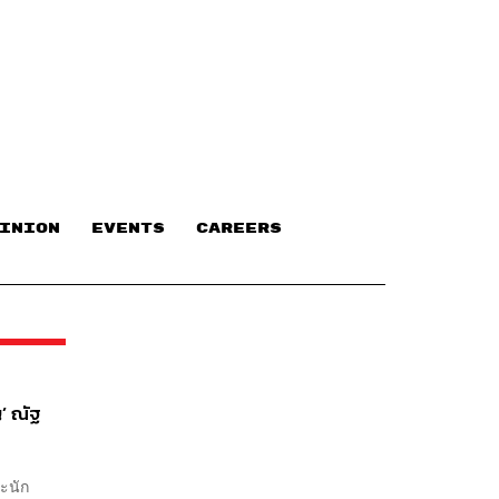
INION
EVENTS
CAREERS
ญ’ ณัฐ
ละนัก