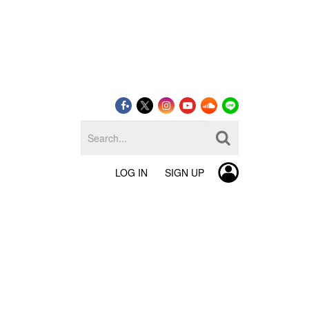
LOG IN
SIGN UP