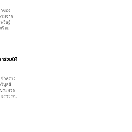
รดาของ
ความจาก
พริษฐ์
เตรียม
ธาร่วมให้
ชั่วคราว
วิบูลย์
ามประมวล
์, อรวรรณ