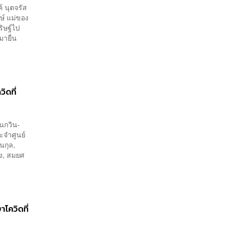
์ นุตจรัส
ษ์ แม่ของ
ริษฐ์ไป
ายื่น
ิดที่
พนกวิน-
ะจำศูนย์
นกุล,
อง, สมยศ
าโควิดที่