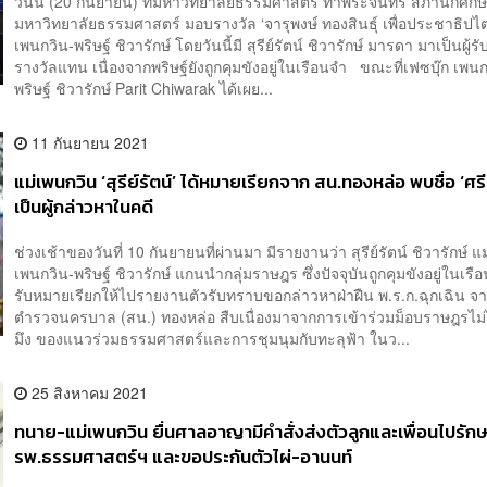
วันนี้ (20 กันยายน) ที่มหาวิทยาลัยธรรมศาสตร์ ท่าพระจันทร์ สภานักศึก
มหาวิทยาลัยธรรมศาสตร์ มอบรางวัล ‘จารุพงษ์ ทองสินธุ์ เพื่อประชาธิปไต
เพนกวิน-พริษฐ์ ชิวารักษ์ โดยวันนี้มี สุรีย์รัตน์ ชิวารักษ์ มารดา มาเป็นผู้ร
รางวัลแทน เนื่องจากพริษฐ์ยังถูกคุมขังอยู่ในเรือนจำ ขณะที่เฟซบุ๊ก เพนก
พริษฐ์ ชิวารักษ์ Parit Chiwarak ได้เผย...
11 กันยายน 2021
แม่เพนกวิน ‘สุรีย์รัตน์’ ได้หมายเรียกจาก สน.ทองหล่อ พบชื่อ ‘ศ
เป็นผู้กล่าวหาในคดี
ช่วงเช้าของวันที่ 10 กันยายนที่ผ่านมา มีรายงานว่า สุรีย์รัตน์ ชิวารักษ์ แ
เพนกวิน-พริษฐ์ ชิวารักษ์ แกนนำกลุ่มราษฎร ซึ่งปัจจุบันถูกคุมขังอยู่ในเรื
รับหมายเรียกให้ไปรายงานตัวรับทราบขอกล่าวหาฝ่าฝืน พ.ร.ก.ฉุกเฉิน จ
ตำรวจนครบาล (สน.) ทองหล่อ สืบเนื่องมาจากการเข้าร่วมม็อบราษฎรไม่
มึง ของแนวร่วมธรรมศาสตร์และการชุมนุมกับทะลุฟ้า ในว...
25 สิงหาคม 2021
ทนาย-แม่เพนกวิน ยื่นศาลอาญามีคำสั่งส่งตัวลูกและเพื่อนไปรักษา
รพ.ธรรมศาสตร์ฯ และขอประกันตัวไผ่-อานนท์