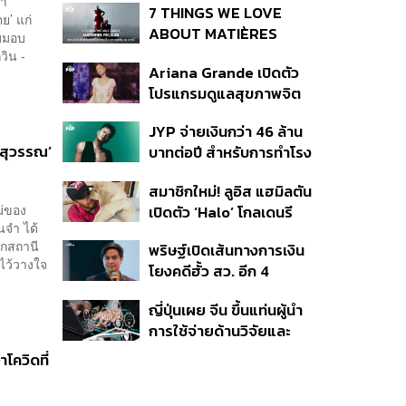
ษา
7 THINGS WE LOVE
ย’ แก่
ABOUT MATIÈRES
ับมอบ
FÉCALES
วิน -
Ariana Grande เปิดตัว
โปรแกรมดูแลสุขภาพจิต
สำหรับคนในอุตสาหกรรม
JYP จ่ายเงินกว่า 46 ล้าน
ดนตรี
รีสุวรรณ’
บาทต่อปี สำหรับการทำโรง
อาหารออร์แกนิกในบริษัท
สมาชิกใหม่! ลูอิส แฮมิลตัน
ม่ของ
เปิดตัว ‘Halo’ โกลเดนรี
อนจำ ได้
ทรีฟเวอร์ตัวใหม่
ากสถานี
พริษฐ์เปิดเส้นทางการเงิน
ไว้วางใจ
โยงคดีฮั้ว สว. อีก 4
จังหวัด พบ ส.อบจ.
ญี่ปุ่นเผย จีน ขึ้นแท่นผู้นำ
อำนาจเจริญโอนเงินให้เจ้า
การใช้จ่ายด้านวิจัยและ
หน้าที่ กกต. ฝ่ายสืบสวน
พัฒนาโลก กวาดสัดส่วน
โควิดที่
งานวิจัยถูกอ้างอิงสูงสุด
แซงสหรัฐฯ