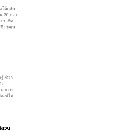
งโต้กลับ
ณ 20 กว่า
รา เพื่อ
ธิจิรวัฒน
ษฐ์ ชิวา
ขัง
มากว่า
ัณฑ์ไม่
ต่สวน