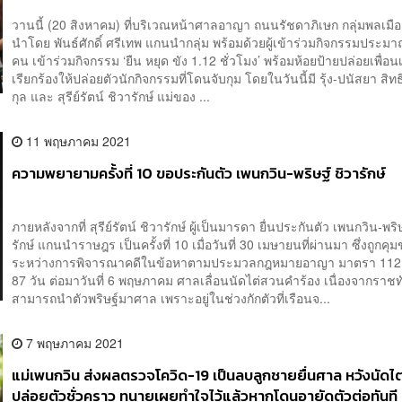
วานนี้ (20 สิงหาคม) ที่บริเวณหน้าศาลอาญา ถนนรัชดาภิเษก กลุ่มพลเมือ
นำโดย พันธ์ศักดิ์ ศรีเทพ แกนนำกลุ่ม พร้อมด้วยผู้เข้าร่วมกิจกรรมประมา
คน เข้าร่วมกิจกรรม ‘ยืน หยุด ขัง 1.12 ชั่วโมง’ พร้อมห้อยป้ายปล่อยเพื่อนเ
เรียกร้องให้ปล่อยตัวนักกิจกรรมที่โดนจับกุม โดยในวันนี้มี รุ้ง-ปนัสยา สิท
กุล และ สุรีย์รัตน์ ชิวารักษ์ แม่ของ ...
11 พฤษภาคม 2021
ความพยายามครั้งที่ 10 ขอประกันตัว เพนกวิน-พริษฐ์ ชิวารักษ์
ภายหลังจากที่ สุรีย์รัตน์ ชิวารักษ์ ผู้เป็นมารดา ยื่นประกันตัว เพนกวิน-พริ
รักษ์ แกนนำราษฎร เป็นครั้งที่ 10 เมื่อวันที่ 30 เมษายนที่ผ่านมา ซึ่งถูกคุม
ระหว่างการพิจารณาคดีในข้อหาตามประมวลกฎหมายอาญา มาตรา 112 
87 วัน ต่อมาวันที่ 6 พฤษภาคม ศาลเลื่อนนัดไต่สวนคำร้อง เนื่องจากราชท
สามารถนำตัวพริษฐ์มาศาล เพราะอยู่ในช่วงกักตัวที่เรือนจ...
7 พฤษภาคม 2021
แม่เพนกวิน ส่งผลตรวจโควิด-19 เป็นลบลูกชายยื่นศาล หวังนัดไ
ปล่อยตัวชั่วคราว ทนายเผยทำใจไว้แล้วหากโดนอายัดตัวต่อทันที