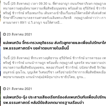
วันนี้ (25 สิงหาคม) เวลา 09.30 น. ที่ศาลอาญา ถนนรัชดาภิเษก กฤษฎางค
ทนายความศูนย์ทนายความเพื่อสิทธิมนุษยชน พร้อมด้วย สุรีย์รัตน์ ชิวารัก
พริษฐ์ ชิวารักษ์ หรือเพนกวิน เดินทางเข้ายื่นเรื่องขอให้ศาลมีคำสั่งส่งตัวพ
รักษาที่โรงพยาบาลธรรมศาสตร์เฉลิมพระเกียรติ กฤษฎางค์กล่าวว่า เราม
ตามมาตรา 89/1 ป.วิ.อาญา ขอให้ศาลมี...
23 สิงหาคม 2021
แม่เพนกวิน จี้กระทรวงยุติธรรม ส่งตัวลูกชายและเพื่อนไปรักษาโคว
รพ.ธรรมศาสตร์ฯ ขอคำตอบภายในเย็นนี้
วันนี้ (23 สิงหาคม) ที่กระทรวงยุติธรรม สุรีย์รัตน์ ชิวารักษ์ มารดาของ เ
พริษฐ์ ชิวารักษ์ แกนนำราษฎร พร้อมทั้ง กฤษฎางค์ นุตจรัส ทนายความปร
ทนายความเพื่อสิทธิมนุษยชน, พลอยวรินทร์ ชิวารักษ์, ปนัสยาสิทธิ จิรวัฒ
อนุสรณ์ อุณโณ, บุญเลิศ วิเศษปรีชา เครือข่ายนักวิชาการเพื่อสิทธิพลเมื
พฤกษาเกษมสุข แกนนำกลุ่ม24มิถุนาประชาธิปไตย, ลูกน...
21 สิงหาคม 2021
แม่เพนกวิน-รุ้ง ประสานเสียงเรียกร้องส่งเพนกวินกับเพื่อนไปรักษ
รพ.ธรรมศาสตร์ หลังมีข้อสังเกตมาตรฐานเรือนจำ