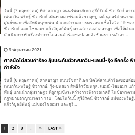
วันนี้ (7 พฤษภาคม) ที่ศาลอาญา ถนนรัชดาภิเษก สุรีย์รัตน์ ชิวารักษ์ มา
เพนกวิน-พริษฐ์ ชิวารักษ์ เดินทางมาพร้อมด้วย กฤษฎางค์ นุตจรัส ทนาย
ศูนย์ทนายเพื่อสิทธิมนุษยชน นำเอกสารผลการตรวจหาเชื้อโควิด-19 ของ 
ชีวารักษ์ และ ไชยอมร แก้ววิบูลย์พันธ์ุ มาแสดงต่อศาลอาญา เพื่อให้ศาล
ดำเนินการทำเรื่องทำการไต่สวนคำร้องขอปล่อยตัวชั่วคราว หลังจา...
6 พฤษภาคม 2021
ศาลนัดไต่สวนคำร้อง ลุ้นประกันตัวเพนกวิน-แอมมี่-รุ้ง อีกครั้ง พิ
กำลังใจ
วันนี้ (6 พฤษภาคม) ศาลอาญา ถนนรัชดาภิเษก นัดไต่สวนคำร้องขอปล่อย
เพนกวิน-พริษฐ์ ชิวารักษ์, รุ้ง-ปนัสยา สิทธิจิรวัฒนกุล, แอมมี่-ไชยอมร แก้ว
พันธุ์ แกนนำกลุ่มราษฎร ที่ถูกคุมขังระหว่างการพิจารณาคดี ในข้อหาต
กฎหมายอาญามาตรา 112 โดยในวันนี้ สุรีย์รัตน์ ชิวารักษ์ แม่ของพริษฐ
แก้ววิบูลย์พันธุ์ แม่ของไชยอมร และสุริ...
1
2
3
...
»
LAST »