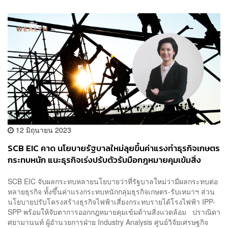
12 มิถุนายน 2023
SCB EIC คาด นโยบายรัฐบาลใหม่ลุยขึ้นค่าแรงทำธุรกิจเกษตร
กระทบหนัก แนะธุรกิจเร่งปรับตัวรับมือกฎหมายคุมเข้มสิ่ง
แวดล้อมเพิ่ม
SCB EIC จับผลกระทบหลายนโยบายว่าที่รัฐบาลใหม่ว่ามีผลกระทบต่อ
หลายธุรกิจ ทั้งขึ้นค่าแรงกระทบหนักกลุ่มธุรกิจเกษตร-รับเหมาฯ ส่วน
นโยบายปรับโครงสร้างธุรกิจไฟฟ้าเสี่ยงกระทบรายได้โรงไฟฟ้า IPP-
SPP พร้อมให้จับตาการออกกฎหมายคุมเข้มด้านสิ่งแวดล้อม ปราณิดา
ศยามานนท์ ผู้อำนวยการฝ่าย Industry Analysis ศูนย์วิจัยเศรษฐกิจ