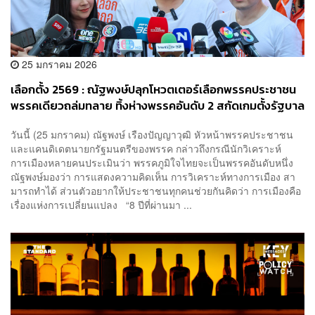
25 มกราคม 2026
เลือกตั้ง 2569 : ณัฐพงษ์ปลุกโหวตเตอร์เลือกพรรคประชาชน
พรรคเดียวถล่มทลาย ทิ้งห่างพรรคอันดับ 2 สกัดเกมตั้งรัฐบาล
แข่ง
วันนี้ (25 มกราคม) ณัฐพงษ์ เรืองปัญญาวุฒิ หัวหน้าพรรคประชาชน
และแคนดิเดตนายกรัฐมนตรีของพรรค กล่าวถึงกรณีนักวิเคราะห์
การเมืองหลายคนประเมินว่า พรรคภูมิใจไทยจะเป็นพรรคอันดับหนึ่ง
ณัฐพงษ์มองว่า การแสดงความคิดเห็น การวิเคราะห์ทางการเมือง สา
มารถทําได้ ส่วนตัวอยากให้ประชาชนทุกคนช่วยกันคิดว่า การเมืองคือ
เรื่องแห่งการเปลี่ยนแปลง “8 ปีที่ผ่านมา ...