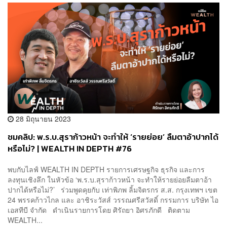
28 มิถุนายน 2023
ชมคลิป: พ.ร.บ.สุราก้าวหน้า จะทำให้ ‘รายย่อย’ ลืมตาอ้าปากได้
หรือไม่? | WEALTH IN DEPTH #76
พบกับไลฟ์ WEALTH IN DEPTH รายการเศรษฐกิจ ธุรกิจ และการ
ลงทุนเชิงลึก ในหัวข้อ ‘พ.ร.บ.สุราก้าวหน้า จะทำให้รายย่อยลืมตาอ้า
ปากได้หรือไม่?’ ร่วมพูดคุยกับ เท่าพิภพ ลิ้มจิตรกร ส.ส. กรุงเทพฯ เขต
24 พรรคก้าวไกล และ อาชิระวัสส์ วรรณศรีสวัสดิ์ กรรมการ บริษัท ไอ
เอสทีบี จำกัด ดำเนินรายการโดย ศิรัถยา อิศรภักดี ติดตาม
WEALTH...