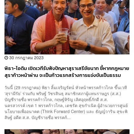
30 กรกฎาคม 2023
พิธา-ไอติม เปิดเวทีรับฟังปัญหาสุราเสรีชัยนาท ชี้หากกฎหมาย
สุราก้าวหน้าผ่าน จะเป็นก้าวแรกสร้างการแข่งขันเป็นธรรม
วันนี้ (29 กรกฎาคม) พิธา ลิ้มเจริญรัตน์ หัวหน้าพรรคก้าวไกล ขึ้นเวที
‘สุรามีรัย’ ร่วมกับ พริษฐ์ วัชรสินธุ สมาชิกสภาผู้แทนราษฎร (ส.ส.)
บัญชีรายชื่อ พรรคก้าวไกล, กฤษฐ์หิรัญ เลิศอุฤทธิ์ภักดี ส.ส.
นครสวรรค์ เขต 1 พรรคก้าวไกล, เดชรัต สุขกำเนิด ผู้อำนวยการศูนย์
นโยบายเพื่ออนาคต (Think Forward Center) และ ธัญญ์วาริน สุขะพิ
สิษฐ์ อดีต ส.ส. บัญชีรายชื่อ พรรคก้...