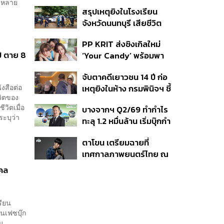
คุมเจ็ตสกี สางบริษัทฮุบ
มีหลาย
สรุปเหตุยิงในโรงเรียน
ที่ดิน เคลียร์ใบอนุญาต
จังหวัดนนทบุรี เสียชีวิต
โรงแรมค้าง 7 ปี
รวม 8 ราย โฆษก ตร. เผย
PP KRIT ส่งซิงเกิลใหม่
ปมค้นประวัติคดีกราดยิงที่
ี ตาย 8
‘Your Candy’ พร้อมพา
สหรัฐฯ
ต้าเหนิง และ ณิชา ร่วมมิว
จับตาคดีเยาวชน 14 ปี ก่อ
สิกวิดีโอ
งสือต่อ
เหตุยิงในห้าง กรมพินิจฯ ชี้
วิตของ
ประพฤติดี-รับการรักษาต่อ
ีวิตเมื่อ
บางจากฯ Q2/69 ทำกำไร
เนื่อง ประเมินปล่อยตัว
ระบุว่า
ทะลุ 1.2 หมื่นล้าน เริ่มบุ๊กกำ
ไร ‘SAF’ เชิงพาณิชย์ครั้ง
ตาโขน เตรียมฉายที่
แรก หนุนรายได้ครึ่งปีทะลุ
เทศกาลภาพยนตร์ไทย ณ
3.2 แสนล้าน
ประเทศบราซิล
คคล
รียน
านเฟซบุ๊ก
ยน