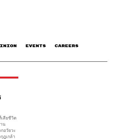
INION
EVENTS
CAREERS
้
เสียชีวิต
่าน
ากอวัยวะ
กุฎเกล้า