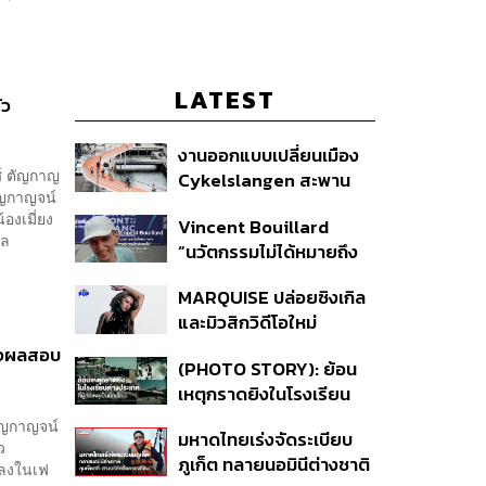
LATEST
ัว
งานออกแบบเปลี่ยนเมือง
ศ์ ตัญกาญ
Cykelslangen สะพาน
ตัญกาญจน์
จักรยานลอยฟ้าใน
องเมี่ยง
Vincent Bouillard
โคเปนเฮเกน ทางสัญจร
ผล
“นวัตกรรมไม่ได้หมายถึง
ของเมืองที่น่าอยู่
การคิดของใหม่เสมอไป”
MARQUISE ปล่อยซิงเกิล
และมิวสิกวิดีโอใหม่
IRONIC ที่เสียดสีความ
กใจผลสอบ
(PHOTO STORY): ย้อน
สัมพันธ์สุด Toxic
เหตุกราดยิงในโรงเรียน
ต่างประเทศ ที่ผู้ก่อเหตุเป็น
ัญกาญจน์
มหาดไทยเร่งจัดระเบียบ
นักเรียน
ล้ว
ภูเก็ต ทลายนอมินีต่างชาติ
บลงในเฟ