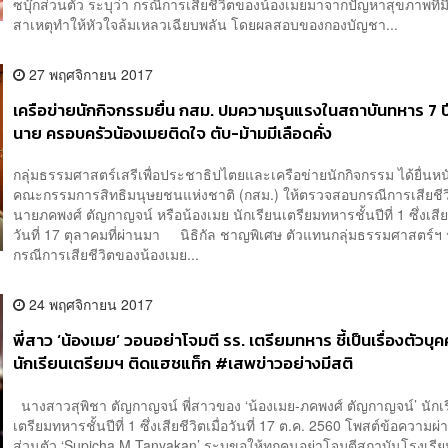
ซบุ๊กส่วนตัว ระบุว่า กรณีการเสียชีวิตของน้องเมยมาจากปัญหาสุขภาพที่
สาเหตุทำให้หัวใจล้มเหลวเฉียบพลัน โดยผลสอบของกองบัญชา...
27 พฤศจิกายน 2017
เครือข่ายนักกิจกรรมยื่น กสม. ปมความรุนแรงในสถาบันทหาร 7 ป
นาย ครอบครัวน้องเมยติดใจ ตับ-ม้ามมีเลือดคั่ง
กลุ่มธรรมศาสตร์เสรีเพื่อประชาธิปไตยและเครือข่ายนักกิจกรรม ได้ยื่นหนั
คณะกรรมการสิทธิมนุษยชนแห่งชาติ (กสม.) ให้ตรวจสอบกรณีการเสียชี
นายภคพงศ์ ตัญกาญจน์ หรือน้องเมย นักเรียนเตรียมทหารชั้นปีที่ 1 ซึ่งเสียช
วันที่ 17 ตุลาคมที่ผ่านมา นิธิกัล ชาญพิเศษ ตัวแทนกลุ่มธรรมศาสตร์ฯ 
กรณีการเสียชีวิตของน้องเมย...
24 พฤศจิกายน 2017
พี่สาว ‘น้องเมย’ วอนอย่าโจมตี รร. เตรียมทหาร ชี้เป็นเรื่องตัวบุ
นักเรียนเตรียมฯ ติดแฮชแท็ก #เสพข่าวอย่างมีสติ
นางสาวสุพิชา ตัญกาญจน์ พี่สาวของ ‘น้องเมย-ภคพงศ์ ตัญกาญจน์’ นักเ
เตรียมทหารชั้นปีที่ 1 ซึ่งเสียชีวิตเมื่อวันที่ 17 ต.ค. 2560 โพสต์ข้อความผ่
ส่วนตัว ‘Supicha M Tanyakan’ ระบุขอให้ทุกคนอย่าโจมตีสถาบันโรงเรี