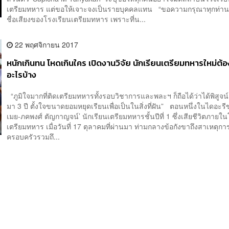
เตรียมทหาร แต่ขอให้เจาะจงเป็นรายบุคคลแทน “ขอความกรุณาทุกท่าน
ชื่อเสียงของโรงเรียนเตรียมทหาร เพราะที่น...
22 พฤศจิกายน 2017
หนักเกินทน โหดเกินใคร เปิดงานวิจัย นักเรียนเตรียมทหารใหม่ต้
อะไรบ้าง
“ภูมิใจมากที่ติดเตรียมทหารทั้งรอบวิชาการและพละฯ ก็ถือได้ว่าได้พิสูจน์สิ่
มา 3 ปี ตั้งใจขนาดยอมหยุดเรียนเพื่อเป็นในสิ่งที่ฝัน” ตอนหนึ่งในไดอะรี
เมย-ภคพงศ์ ตัญกาญจน์’ นักเรียนเตรียมทหารชั้นปีที่ 1 ซึ่งเสียชีวิตภายใ
เตรียมทหาร เมื่อวันที่ 17 ตุลาคมที่ผ่านมา ท่ามกลางข้อกังขาถึงสาเหตุ
ครอบครัวรวมถึ...