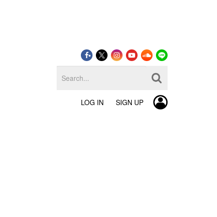
LOG IN
SIGN UP