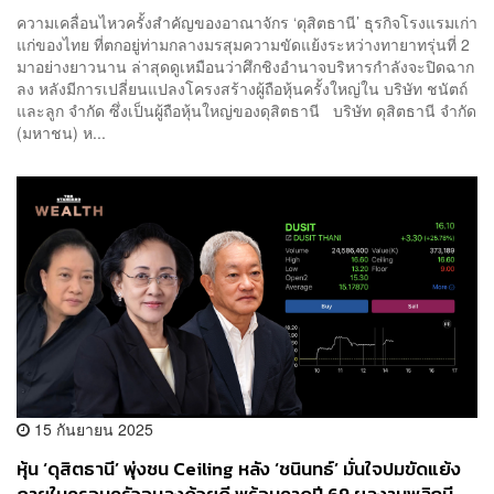
ความเคลื่อนไหวครั้งสำคัญของอาณาจักร ‘ดุสิตธานี’ ธุรกิจโรงแรมเก่า
แก่ของไทย ที่ตกอยู่ท่ามกลางมรสุมความขัดแย้งระหว่างทายาทรุ่นที่ 2
มาอย่างยาวนาน ล่าสุดดูเหมือนว่าศึกชิงอำนาจบริหารกำลังจะปิดฉาก
ลง หลังมีการเปลี่ยนแปลงโครงสร้างผู้ถือหุ้นครั้งใหญ่ใน บริษัท ชนัตถ์
และลูก จำกัด ซึ่งเป็นผู้ถือหุ้นใหญ่ของดุสิตธานี บริษัท ดุสิตธานี จำกัด
(มหาชน) ห...
15 กันยายน 2025
หุ้น ‘ดุสิตธานี’ พุ่งชน Ceiling หลัง ‘ชนินทธ์’ มั่นใจปมขัดแย้ง