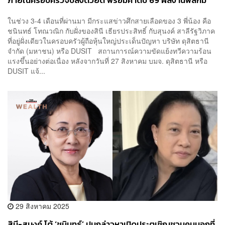
ภายในครอบครัวจบลงด้วยดี พร้อมคาดปี 69 ผลงานพลิกมี
กำไร-ล้างขาดทุนสะสมหมด
ในช่วง 3-4 เดือนที่ผ่านมา มีกระแสข่าวศึกสายเลือดของ 3 พี่น้อง คือ
ชนินทธ์ โทณวณิก กับฝั่งของสินี เธียรประสิทธิ์ กับสุนงค์ สาลีรัฐวิภาค
ที่อยู่ฝั่งเดียวในครอบครัวผู้ถือหุ้นใหญ่ประเด็นปัญหา บริษัท ดุสิตธานี
จำกัด (มหาชน) หรือ DUSIT สถานการณ์ความขัดแย้งทวีความร้อน
แรงขึ้นอย่างต่อเนื่อง หลังจากวันที่ 27 สิงหาคม บมจ. ดุสิตธานี หรือ
DUSIT แจ้...
29 สิงหาคม 2025
สินี-สุนงค์ โต้ ‘ชนินทธ์’ ปมกล่าวหาเปิดประตูเชิญชวนคนนอกที่