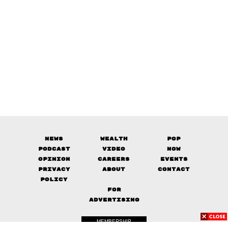
News
Wealth
Pop
Podcast
Video
Now
Opinion
Careers
Events
Privacy
About
Contact
Policy
FOR
ADVERTISING
MEMBERSHIP