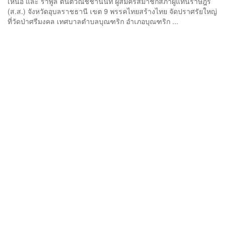
เหนือ และ รำพูล ตันติวณิชชานนท์ ผู้สมัครสมาชิกสภาผู้แทนราษฎร
(ส.ส.) จังหวัดอุบลราชธานี เขต 9 พรรคไทยสร้างไทย จัดปราศรัยใหญ่
ที่วัดป่าศรีมงคล เทศบาลตำบลบุณฑริก อำเภอบุณฑริก ...