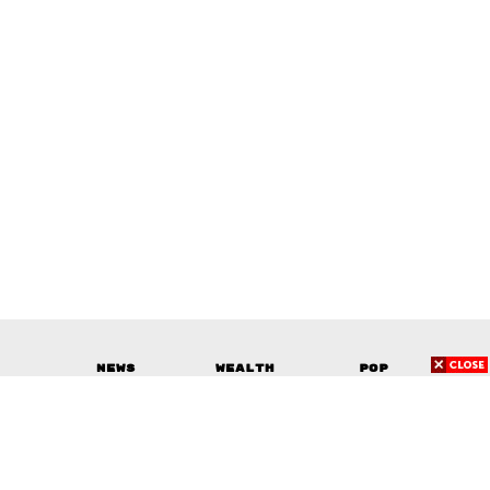
News
Wealth
Pop
Podcast
Video
Now
Opinion
Careers
Events
Privacy
About
Contact
Policy
FOR