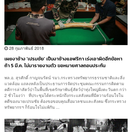
28 กุมภาพันธ์ 2018
เผยงาช้าง ‘เปรมชัย’ เป็นงาช้างแอฟริกา เร่งเอาผิดอีกข้อหา
ถ้า 5 มี.ค. ไม่มารายงานตัว ขอหมายศาลถอนประกัน
พล.อ. สุรศักดิ์ กาญจนรัตน์ รมว.กระทรวงทรัพยากรธรรมชาติและสิ่ง
แวดล้อม แถลงหลังเป็นประธานการจัดประชุมคณะกรรมการติดตาม
คดีการล่าสัตว์ป่าในพื้นที่เขตรักษาพันธุ์สัตว์ป่าทุ่งใหญ่ฝั่งตะวันตก กว่า
2 ชั่วโมงว่า ที่ประชุมได้ตระหนักถึงกระแสสังคมที่มีความร้อนใจใน
คดีของนายเปรมชัย ต้องขอขอบคุณสื่อมวลชนและสังคม ซึ่งกระทรวง
ทรัพยากรฯ ก็ร้อนใจไม่แพ้กัน ...