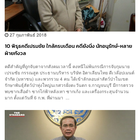
27 กุมภาพันธ์ 2018
10 พิรุธคดีเปรมชัย ใกล้ครบเดือน คดียังนิ่ง นักอนุรักษ์-หลาย
ฝ่ายกังวล
คดีสำคัญที่ถูกจับตาจากสังคมเวลานี้ คงหนีไม่พ้นกรณีการจับกุมนาย
เปรมชัย กรรณสูต ประธานบริหาร บริษัท อิตาเลียนไทย ดีเวล๊อปเมนต์
จำกัด (มหาชน) และพวกรวม 4 คน ได้เข้าลักลอบล่าสัตว์ป่าในเขต
รักษาพันธ์ุสัตว์ป่าทุ่งใหญ่นเรศวรฝั่งตะวันตก จ.กาญจนบุรี มีการตรวจ
พบซากเสือดำ ซากไก่ฟ้าหลังเทา ซากเก้ง และเครื่องกระสุนจำนวน
มาก ตั้งแต่วันที่ 6 ก.พ. ที่ผ่านมา ...