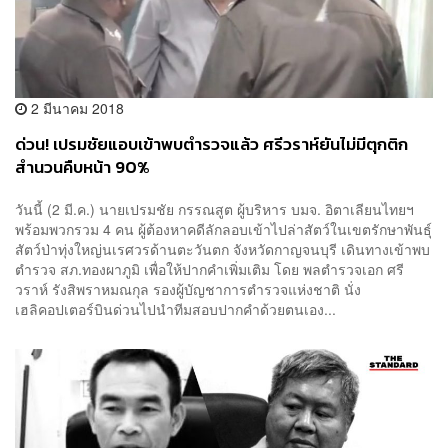
2 มีนาคม 2018
ด่วน! เปรมชัยแอบเข้าพบตำรวจแล้ว ศรีวราห์ยันไม่มีตุกติก
สำนวนคืบหน้า 90%
วันนี้ (2 มี.ค.) นายเปรมชัย กรรณสูต ผู้บริหาร บมจ. อิตาเลียนไทยฯ
พร้อมพวกรวม 4 คน ผู้ต้องหาคดีลักลอบเข้าไปล่าสัตว์ในเขตรักษาพันธ์ุ
สัตว์ป่าทุ่งใหญ่นเรศวรด้านตะวันตก จังหวัดกาญจนบุรี เดินทางเข้าพบ
ตำรวจ สภ.ทองผาภูมิ เพื่อให้ปากคำเพิ่มเติม โดย พลตำรวจเอก ศรี
วราห์ รังสิพราหมณกุล รองผู้บัญชาการตำรวจแห่งชาติ นั่ง
เฮลิคอปเตอร์บินด่วนไปนำทีมสอบปากคำด้วยตนเอง...