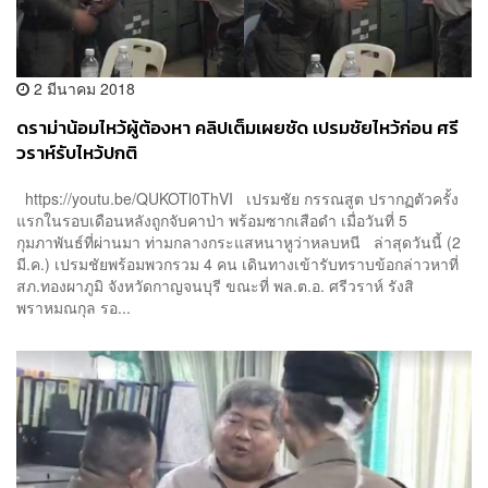
2 มีนาคม 2018
ดราม่าน้อมไหว้ผู้ต้องหา คลิปเต็มเผยชัด เปรมชัยไหว้ก่อน ศรี
วราห์รับไหว้ปกติ
https://youtu.be/QUKOTl0ThVI เปรมชัย กรรณสูต ปรากฏตัวครั้ง
แรกในรอบเดือนหลังถูกจับคาป่า พร้อมซากเสือดำ เมื่อวันที่ 5
กุมภาพันธ์ที่ผ่านมา ท่ามกลางกระแสหนาหูว่าหลบหนี ล่าสุดวันนี้ (2
มี.ค.) เปรมชัยพร้อมพวกรวม 4 คน เดินทางเข้ารับทราบข้อกล่าวหาที่
สภ.ทองผาภูมิ จังหวัดกาญจนบุรี ขณะที่ พล.ต.อ. ศรีวราห์ รังสิ
พราหมณกุล รอ...