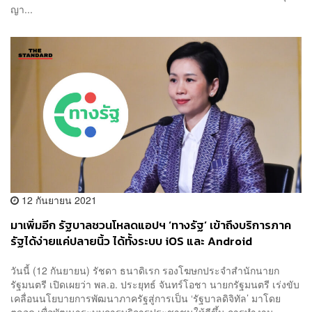
ญา...
12 กันยายน 2021
มาเพิ่มอีก รัฐบาลชวนโหลดแอปฯ ‘ทางรัฐ’ เข้าถึงบริการภาค
รัฐได้ง่ายแค่ปลายนิ้ว ได้ทั้งระบบ iOS และ Android
วันนี้ (12 กันยายน) รัชดา ธนาดิเรก รองโฆษกประจำสำนักนายก
รัฐมนตรี เปิดเผยว่า พล.อ. ประยุทธ์ จันทร์โอชา นายกรัฐมนตรี เร่งขับ
เคลื่อนนโยบายการพัฒนาภาครัฐสู่การเป็น ‘รัฐบาลดิจิทัล’ มาโดย
ตลอด เพื่อพัฒนาระบบการบริการประชาชนให้ดีขึ้น การทำงาน