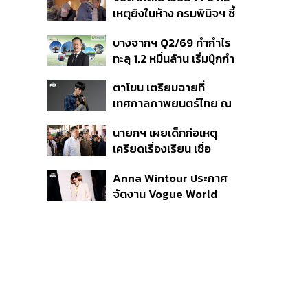
สิกวิดีโอ
เหตุยิงในห้าง กรมพินิจฯ ชี้
ประพฤติดี-รับการรักษาต่อ
บางจากฯ Q2/69 ทำกำไร
เนื่อง ประเมินปล่อยตัว
ทะลุ 1.2 หมื่นล้าน เริ่มบุ๊กกำ
ไร ‘SAF’ เชิงพาณิชย์ครั้ง
ตาโขน เตรียมฉายที่
แรก หนุนรายได้ครึ่งปีทะลุ
เทศกาลภาพยนตร์ไทย ณ
3.2 แสนล้าน
ประเทศบราซิล
นายกฯ เผยเด็กก่อเหตุ
เครียดเรื่องเรียน เชื่อ
เตรียมการเป็นขั้นตอน ชี้มี
Anna Wintour ประกาศ
กระสุนอีกกว่า 30 นัด หาก
จัดงาน Vogue World
ไม่จบชีวิตตัวเองอาจสูญ
2027 ที่ซานฟรานซิสโก
เสียเพิ่ม