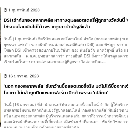
1 กุมภาพันธ์ 2023
DSI เข้าค้นกองสลากพลัส หาทางดูแลลอตเตอรี่ผู้ถูกรางวัลวันนี้ ‘
ใช้ระบบโอนเงินไม่ได้ เพราะถูกอายัดบัญชีแล้ว
วันนี้ (1 กุมภาพันธ์) ที่บริษัท ลอตเตอรี่ออนไลน์ จำกัด (กองสลากพลัส) พ.
ยุทธนา แพรดำ รองอธิบดีกรมสอบสวนคดีพิเศษ (DSI) และ พิชญา ธาราก
โฆษก DSI เข้าตรวจสอบภายในบริษัทฯ ของ พันธ์ธวัช นาควิสุทธิ์ หรือ น
สลากพลัส พ.ต.ต. ยุทธนากล่าวว่า ทางอธิบดี DSI สั่งการให้มาดูแลควา
เรียบร้อยในการตรวจสอบสลากของผู้ที่ถูกรางวัลสลากกินแ...
16 มกราคม 2023
‘นอท กองสลากพลัส’ รับกว้านซื้อลอตเตอรี่จริง แต่ไม่ได้ซื้อจากเ
โควตา ไม่กลัวถูกปิดแพลตฟอร์ม เปิดตัวพรรค ‘เปลี่ยน’
วันนี้ (16 มกราคม) ที่สำนักงานบริษัท ลอตเตอรี่ออนไลน์ จำกัด ผู้ให้บริกา
แพลตฟอร์มขายสลากกินแบ่งรัฐบาลออนไลน์ ‘กองสลากพลัส’ พันธ์ธวัช นาค
หรือ นอท กองสลากพลัส ผู้บริหารแพลตฟอร์ม กล่าวถึงการเข้าตรวจค้น
และเจ้าหน้าที่หน่วยงานที่เกี่ยวข้อง เมื่อช่วงเช้าที่ผ่านมา พันธ์ธวัชกล่าวว่
หลายหน่วยงานเข้ามาด้วยหมายศาลที่สำนัก...