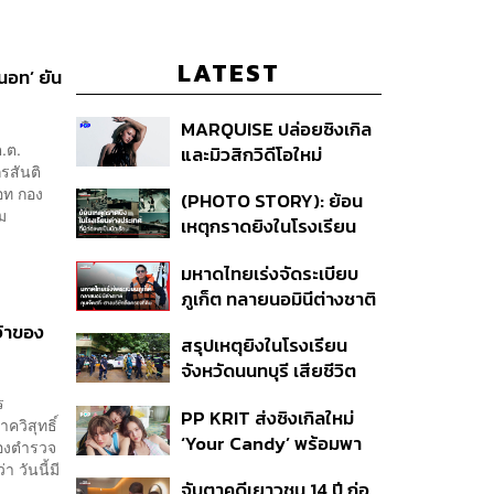
LATEST
นอท’ ยัน
MARQUISE ปล่อยซิงเกิล
ต.ต.
และมิวสิกวิดีโอใหม่
รสันติ
IRONIC ที่เสียดสีความ
อท กอง
(PHOTO STORY): ย้อน
สัมพันธ์สุด Toxic
ม
เหตุกราดยิงในโรงเรียน
ต่างประเทศ ที่ผู้ก่อเหตุเป็น
มหาดไทยเร่งจัดระเบียบ
นักเรียน
ภูเก็ต ทลายนอมินีต่างชาติ
คุมเจ็ตสกี สางบริษัทฮุบ
จ้าของ
สรุปเหตุยิงในโรงเรียน
ที่ดิน เคลียร์ใบอนุญาต
จังหวัดนนทบุรี เสียชีวิต
โรงแรมค้าง 7 ปี
รวม 8 ราย โฆษก ตร. เผย
ร
PP KRIT ส่งซิงเกิลใหม่
ปมค้นประวัติคดีกราดยิงที่
วิสุทธิ์
‘Your Candy’ พร้อมพา
สหรัฐฯ
ของตำรวจ
ต้าเหนิง และ ณิชา ร่วมมิว
า วันนี้มี
จับตาคดีเยาวชน 14 ปี ก่อ