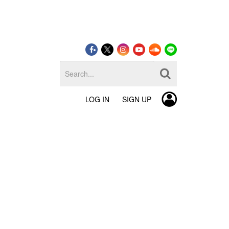
LOG IN
SIGN UP