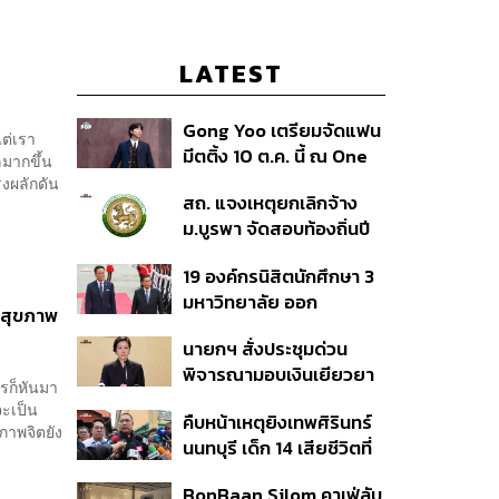
LATEST
Gong Yoo เตรียมจัดแฟน
ต่เรา
มีตติ้ง 10 ต.ค. นี้ ณ One
ลมากขึ้น
Bangkok Forum
งผลักดัน
สถ. แจงเหตุยกเลิกจ้าง
ม.บูรพา จัดสอบท้องถิ่นปี
66
19 องค์กรนิสิตนักศึกษา 3
มหาวิทยาลัย ออก
าสุขภาพ
แถลงการณ์ร่วม ค้าน
นายกฯ สั่งประชุมด่วน
รัฐบาลต้อนรับ ‘มิน อ่อง
พิจารณามอบเงินเยียวยา
หล่าย’
ครก็หันมา
เหตุยิงใน รร. เสียชีวิต 1
จะเป็น
คืบหน้าเหตุยิงเทพศิรินทร์
ลบ. ทุพพลภาพ 7 แสนบาท
ภาพจิตยัง
นนทบุรี เด็ก 14 เสียชีวิตที่
บาดเจ็บสาหัส 2 แสนบาท
โรงพยาบาล สธ. ยืนยันครู
บาดเจ็บเล็กน้อย 1 แสน
BonBaan Silom คาเฟ่ลับ