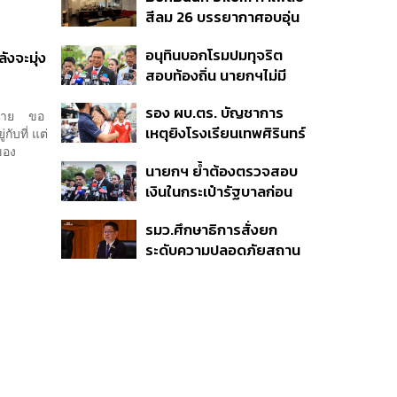
เสียชีวิต 5 ราย เจ็บ 22
บาท
สีลม 26 บรรยากาศอบอุ่น
ราย
เหมือนบ้าน
อนุทินบอกโรมปมทุจริต
งจะมุ่ง
สอบท้องถิ่น นายกฯไม่มี
หน้าที่ดู TOR แต่มีหน้าที่หา
รอง ผบ.ตร. บัญชาการ
คนผิดมาลงโทษ
ากมาย ขอ
เหตุยิงโรงเรียนเทพศิรินทร์
ับที่ แต่
ของ
นนทบุรี สั่งค้นหา 2 รอบ
นายกฯ ย้ำต้องตรวจสอบ
ยืนยันไร้คนติดค้าง พบศพ
เงินในกระเป๋ารัฐบาลก่อน
ปู่-ย่าที่บ้านพักผู้ก่อเหตุ
เคาะลุยไทยช่วยไทย พลัส
รมว.ศึกษาธิการสั่งยก
เฟส 2 หรือปรับเกณฑ์
ระดับความปลอดภัยสถาน
50:50 ยันเงินคงคลัง
ศึกษาทั่วประเทศ ขอหยุด
รัฐบาลแข็งแรง
แชร์เพื่อระงับพฤติกรรม
เลียนแบบ หลังเหตุยิงใน
โรงเรียน