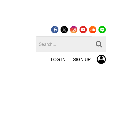
LOG IN
SIGN UP