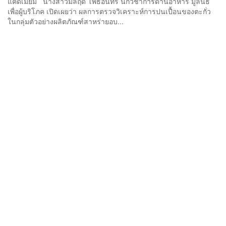
แคดเมียม นางสาวมลฤดี โพธิ์อินทร์ นักวิชาการด้านอาหาร มูลนิธิ
เพื่อผู้บริโภค เปิดเผยว่า ผลการตรวจวิเคราะห์การปนเปื้อนของตะกั่ว
ในกลุ่มตัวอย่างผลิตภัณฑ์สาหร่ายอบ...