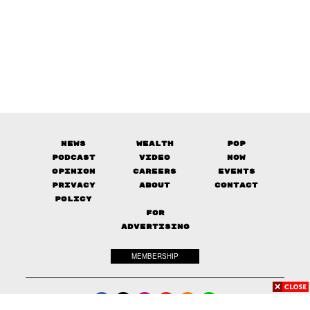
News
Wealth
Pop
Podcast
Video
Now
Opinion
Careers
Events
Privacy
About
Contact
Policy
FOR
ADVERTISING
MEMBERSHIP