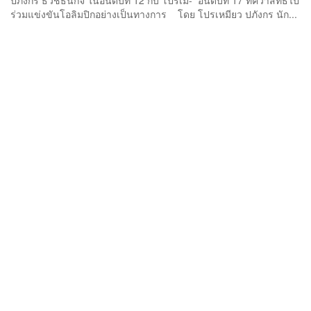
ปภังกร ธวัชธนกิจ ในอันดับที่ 12 กับ โปรเม- อันดับที่ 17 ที่คว้าสิทธิ์ไป
ร่วมแข่งขันโอลิมปิกอย่างเป็นทางการ โดย โปรเหมียว ปภังกร นัก...