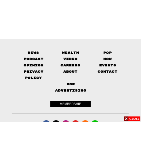
News
Wealth
Pop
Podcast
Video
Now
Opinion
Careers
Events
Privacy
About
Contact
Policy
FOR
ADVERTISING
MEMBERSHIP
© 2017-
2026
The Standard. All rights reserved.