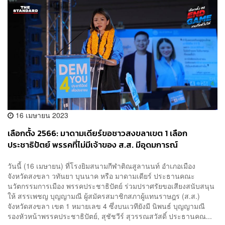
16 เมษายน 2023
เลือกตั้ง 2566: มาดามเดียร์ขอชาวสงขลาเขต 1 เลือก
ประชาธิปัตย์ พรรคที่ไม่มีเจ้าของ ส.ส. มีอุดมการณ์
วันนี้ (16 เมษายน) ที่โรงยิมสนามกีฬาติณสูลานนท์ อำเภอเมือง
จังหวัดสงขลา วทันยา บุนนาค หรือ มาดามเดียร์ ประธานคณะ
นวัตกรรมการเมือง พรรคประชาธิปัตย์ ร่วมปราศรัยขอเสียงสนับสนุน
ให้ สรรเพชญ บุญญามณี ผู้สมัครสมาชิกสภาผู้แทนราษฎร (ส.ส.)
จังหวัดสงขลา เขต 1 หมายเลข 4 ซึ่งบนเวทียังมี นิพนธ์ บุญญามณี
รองหัวหน้าพรรคประชาธิปัตย์, สุชัชวีร์ สุวรรณสวัสดิ์ ประธานคณ...