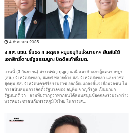
4 กันยายน 2025
3 สส. ปชป. ชี้แจง 4 เหตุผล​ หนุนอนุทินนั่งนายกฯ ยืนยัน​ใช้
เอกสิทธิ์​ตามรัฐธรรมนูญ ปัดดีลเก้าอี้รมต.​
วานนี้ (3 กันยายน) สรรเพชญ บุญญามณี สมาชิกสภาผู้แทนราษฎร
(สส.) จังหวัดสงขลา​, สมยศ พลายด้วง สส. จังหวัดสงขลา และราชิต
สุดพุ่ม สส. จังหวัดนครศรีธรรมราช​ ออกถ้อยแถลงชี้แจงสื่อมวลชน​ ใน
การสนับสนุนการจัดตั้งรัฐบาลของ อนุทิน ชาญวีรกูล​ เป็นนายก
รัฐมนตรี​ ว่า ตามที่ปรากฏว่าพวกตนได้สนับสนุนข้อตกลงร่วมระหว่าง
พรรคประชาชนกับพรรคภูมิใจไทย​ ในการเส...