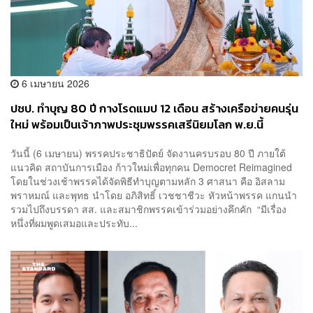
6 เมษายน 2026
ปชป. ทำบุญ 80 ปี กางโรดแมป 12 เดือน สร้างเครือข่ายคนรุ่น
ใหม่ พร้อมเป็นเจ้าภาพประชุมพรรคเสรีนิยมโลก พ.ย.นี้
วันนี้ (6 เมษายน) พรรคประช​า​ธิปัตย์​ จัดงานครบรอบ​ 80 ปี​ ภายใต้
แนวคิด สถาบันการเมือง ก้าวใหม่เพื่อทุกคน​ Democret Reimagined
โดยในช่วงเช้าพรรคได้จัดพิธีทำบุญตามหลัก 3 ศาสนา คือ อิสลาม
พราหมณ์​ และพุทธ​ นำโดย อภิสิทธิ์​ เวชชาชีวะ หัวหน้าพรรค แกนนำ
รวมไปถึงบรรดา สส.​ และสมาชิกพรรคเข้าร่วมอย่างคึกคัก​ “มีเรื่อง
หนึ่งที่ผมพูดเสมอและประทับ...