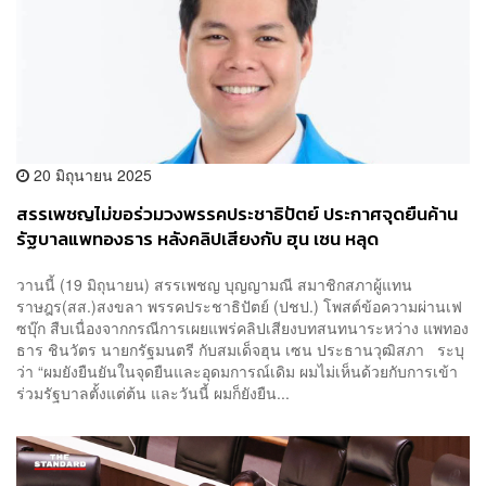
20 มิถุนายน 2025
สรรเพชญไม่ขอร่วมวงพรรคประชาธิปัตย์ ประกาศจุดยืนค้าน
รัฐบาลแพทองธาร หลังคลิปเสียงกับ ฮุน เซน หลุด
วานนี้ (19 มิถุนายน) สรรเพชญ บุญญามณี สมาชิกสภาผู้แทน
ราษฎร(สส.)สงขลา พรรคประชาธิปัตย์ (ปชป.) โพสต์ข้อความผ่านเฟ
ซบุ๊ก สืบเนื่องจากกรณีการเผยแพร่คลิปเสียงบทสนทนาระหว่าง แพทอง
ธาร ชินวัตร นายกรัฐมนตรี กับสมเด็จฮุน เซน ประธานวุฒิสภา ระบุ
ว่า “ผมยังยืนยันในจุดยืนและอุดมการณ์เดิม ผมไม่เห็นด้วยกับการเข้า
ร่วมรัฐบาลตั้งแต่ต้น และวันนี้ ผมก็ยังยืน...