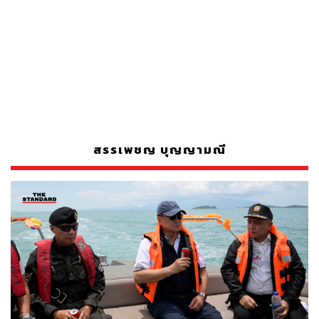
สรรเพชญ บุญญามณี