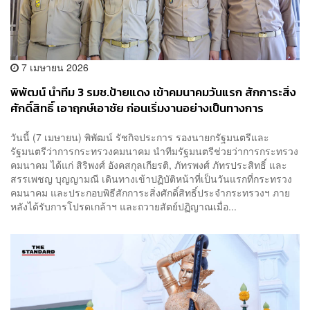
7 เมษายน 2026
พิพัฒน์ นำทีม 3 รมช.ป้ายแดง เข้าคมนาคมวันแรก สักการะสิ่ง
ศักดิ์สิทธิ์ เอาฤกษ์เอาชัย ก่อนเริ่มงานอย่างเป็นทางการ
วันนี้ (7 เมษายน) พิพัฒน์ รัชกิจประการ รองนายกรัฐมนตรีและ
รัฐมนตรีว่าการกระทรวงคมนาคม นำทีมรัฐมนตรีช่วยว่าการกระทรวง
คมนาคม ได้แก่ สิริพงศ์ อังคสกุลเกียรติ, ภัทรพงศ์ ภัทรประสิทธิ์ และ
สรรเพชญ บุญญามณี เดินทางเข้าปฏิบัติหน้าที่เป็นวันแรกที่กระทรวง
คมนาคม และประกอบพิธีสักการะสิ่งศักดิ์สิทธิ์ประจำกระทรวงฯ ภาย
หลังได้รับการโปรดเกล้าฯ และถวายสัตย์ปฏิญาณเมื่อ...