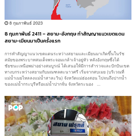
8 กุมภาพันธ์ 2023
8 กุมภาพันธ์ 2411 – สยาม-อังกฤษ ทำสัญญาแนวเขตแดน
สยาม-เมียนมาเป็นครั้งแรก
การทำสัญญาแนวเขตแดนระหว่างสยามและเมียนมาเกิดขึ้นในรัช
สมัยของพระบาทสมเด็จพระจอมเกล้าเจ้าอยู่หัว หลังอังกฤษซึ่งได้
ชัยชนะเหนือพม่าอย่างสมบูรณ์ ได้เสนอให้มีการสำรวจและปักปันเขต
ทางบกระหว่างสยามกับมณฑลตะนาวศรี เริ่มจากสบเมย (บริเวณที่
แม่น้ำเมยไหลลงแม่น้ำสาละวิน) จังหวัดแม่ฮ่องสอน ไปจนถึงปากน้ำ
ของแม่น้ำกระบุรีหรือแม่น้ำปากจั่น จังหวัดระนอง ...