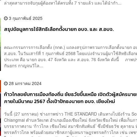
ล่าสุดสามารถจับกุมผู้ต้องหาได้ครบทั้ง 7 รายแล้ว และได้นำกำ...
3 กุมภาพันธ์ 2025
สรุปข้อมูลการใช้สิทธิเลือกตั้งนายก อบจ. และ ส.อบจ.
คณะกรรมการการเลือกตั้ง (กกต.) แถลงสรุปภาพรวมการเลือกตั้งนายก อ
ส.อบจ. ในวันเสาร์ที่ 1 กุมภาพันธ์ 2568 โดยแบ่งจำนวนผู้มาใช้สิทธิเลือกตั
ประเภท คือ นายก อบจ. 47 จังหวัด และ ส.อบจ. 76 จังหวัด ดังนี้ ภาพ
กันยกร กาญจนวิไล...
28 มกราคม 2024
ก้าวไกลขยับการเมืองท้องถิ่น ชัยธวัชขึ้นเหนือ เปิดตัวผู้สมัครนา
ภายในมีนาคม 2567 ตั้งเป้าปักธงนายก อบจ. เชียงใหม่
วันนี้ (27 มกราคม) ช่างภาพข่าว THE STANDARD เดินทางไปยังร้าน So
Chiangmai ตำบลวัดเกต อำเภอเมืองเชียงใหม่ จังหวัดเชียงใหม่ เพื่อเก็บภ
บรรยากาศงาน ‘ก้าวไกล เชียงใหม่ สมาชิกสัมพันธ์’ ซึ่งมีชัยธวัช ตุลาธน 
พรรคก้าวไกล พร้อมด้วยสมาชิกสภาผู้แทนราษฎรพรรคก้าวไกล เช่น เพชร