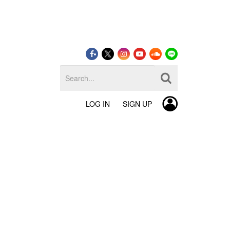
LOG IN
SIGN UP