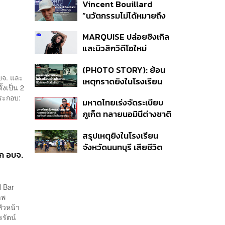
Vincent Bouillard
โคเปนเฮเกน ทางสัญจร
“นวัตกรรมไม่ได้หมายถึง
ของเมืองที่น่าอยู่
การคิดของใหม่เสมอไป”
MARQUISE ปล่อยซิงเกิล
และมิวสิกวิดีโอใหม่
IRONIC ที่เสียดสีความ
(PHOTO STORY): ย้อน
สัมพันธ์สุด Toxic
บจ. และ
เหตุกราดยิงในโรงเรียน
้งเป็น 2
ต่างประเทศ ที่ผู้ก่อเหตุเป็น
ประกอบ:
มหาดไทยเร่งจัดระเบียบ
นักเรียน
ภูเก็ต ทลายนอมินีต่างชาติ
คุมเจ็ตสกี สางบริษัทฮุบ
สรุปเหตุยิงในโรงเรียน
ที่ดิน เคลียร์ใบอนุญาต
จังหวัดนนทบุรี เสียชีวิต
โรงแรมค้าง 7 ปี
ยก อบจ.
รวม 8 ราย โฆษก ตร. เผย
ปมค้นประวัติคดีกราดยิงที่
สหรัฐฯ
l Bar
าพ
หัวหน้า
รัตน์