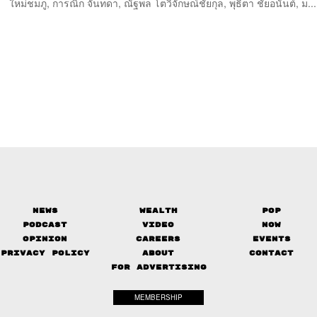
ใหม่ชมภู, การณิก จันทดา, ณัฐพล โตวิจักษณ์ชัยกุล, พุธิตา ชัยอนันต์, ม...
News
Wealth
Pop
Podcast
Video
Now
Opinion
Careers
Events
Privacy Policy
About
Contact
FOR ADVERTISING
MEMBERSHIP