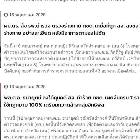
16 พฤษภาคม 2025
ผบ.ตร. สั่ง รพ.ตำรวจ ตรวจร่างกาย ตชด. เหยื่อที่ถูก สจ. สงขล
ร่างกาย อย่างละเอียด หลังมีอาการตามองไม่ชัด
วันนี้ (16 พฤษภาคม) พล.ต.ต.หญิง ศิริกุล ศรีสง่า พยาบาล (สบ 6) โรงพ
ตำรวจ และโฆษกโรงพยาบาลตำรวจ เปิดเผยว่า พล.ต.อ. กิตติ์รัฐ พันธุ์เพ็ชร์
บัญชาการตำรวจแห่งชาติ (ผบ.ตร.) ได้สั่งการให้ พล.ต.ท. ทวีศิลป์ เวชวิ
แพทย์ใหญ่ (สบ 8) โรงพยาบาลตำรวจ ตรวจร่างกายของ ด.ต. นิสาธิต คงเ
บังคับหมู่ กองกำกับการตำรวจตระเวนชายแดนที่ 43 อย่างละเอียด&nb...
13 พฤษภาคม 2025
พล.ต.อ. ธนายุตม์ ลงใต้คุมคดี สจ. ทำร้าย ตชด. เผยจับครบ 7 รา
ใช้กฎหมาย 100% เตรียมกวาดล้างกลุ่มอิทธิพล
วานนี้ (12 พฤษภาคม) พล.ต.อ. ธนายุตม์ วุฒิจรัสธำรงค์ ที่ปรึกษาพิเศษ 
ตำรวจแห่งชาติ (ตร.) ลงพื้นที่จังหวัดสงขลา เพื่อติดตามและกำกับดูแลคดี
สมาชิกสภาจังหวัด (สจ.) พร้อมพวกรวม 7 คน ก่อเหตุรุมทำร้ายเจ้าหน้าที
ตระเวนชายแดน (ตชด.) ขณะปฏิบัติหน้าที่ในหน่วยเลือกตั้งจนได้รับบาดเ