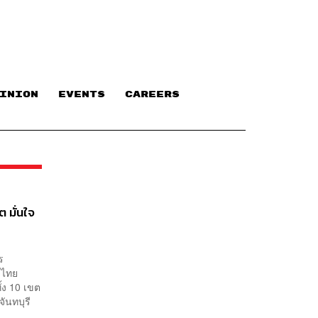
INION
EVENTS
CAREERS
ต มั่นใจ
ร
จไทย
ั้ง 10 เขต
จันทบุรี