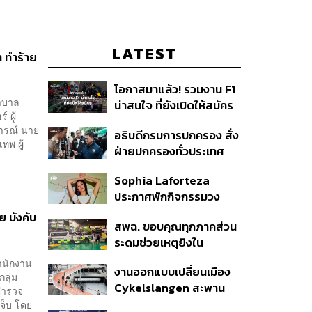
LATEST
า ทำร้าย
โอกาสมาแล้ว! รวมงาน F1
ยาบาล
น่าสนใจ ที่ยังเปิดให้สมัคร
 ผู้
ทารณ์ นาย
อธิบดีกรมการปกครอง สั่ง
ทพ ผู้
ฝ่ายปกครองทั่วประเทศ
เฝ้าระวังเหตุรุนแรง คุมเข้ม
Sophia Laforteza
อาวุธปืน-ยาเสพติด
ประกาศพักกิจกรรมวง
KATSEYE ชั่วคราว เพื่อไป
ย บังคับ
สพฉ. ขอบคุณทุกภาคส่วน
ดูแลสุขภาพจิต
ระดมช่วยเหตุยิงใน
โรงเรียนเทพศิรินทร์ ย้ำ
สำนักงาน
งานออกแบบเปลี่ยนเมือง
ดูแลสิทธิ UCEP ผู้บาดเจ็บ
กลุ่ม
Cykelslangen สะพาน
่ตำรวจ
จักรยานลอยฟ้าใน
จ็บ โดย