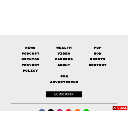
News
Wealth
Pop
Podcast
Video
Now
Opinion
Careers
Events
Privacy
About
Contact
Policy
FOR
ADVERTISING
MEMBERSHIP
© 2017-
2026
The Standard. All rights reserved.