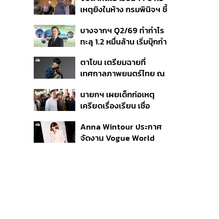
สิกวิดีโอ
เหตุยิงในห้าง กรมพินิจฯ ชี้
ประพฤติดี-รับการรักษาต่อ
บางจากฯ Q2/69 ทำกำไร
เนื่อง ประเมินปล่อยตัว
ทะลุ 1.2 หมื่นล้าน เริ่มบุ๊กกำ
ไร ‘SAF’ เชิงพาณิชย์ครั้ง
ตาโขน เตรียมฉายที่
แรก หนุนรายได้ครึ่งปีทะลุ
เทศกาลภาพยนตร์ไทย ณ
3.2 แสนล้าน
ประเทศบราซิล
นายกฯ เผยเด็กก่อเหตุ
เครียดเรื่องเรียน เชื่อ
เตรียมการเป็นขั้นตอน ชี้มี
Anna Wintour ประกาศ
กระสุนอีกกว่า 30 นัด หาก
จัดงาน Vogue World
ไม่จบชีวิตตัวเองอาจสูญ
2027 ที่ซานฟรานซิสโก
เสียเพิ่ม