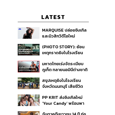
LATEST
MARQUISE ปล่อยซิงเกิล
และมิวสิกวิดีโอใหม่
IRONIC ที่เสียดสีความ
(PHOTO STORY): ย้อน
สัมพันธ์สุด Toxic
เหตุกราดยิงในโรงเรียน
ต่างประเทศ ที่ผู้ก่อเหตุเป็น
มหาดไทยเร่งจัดระเบียบ
นักเรียน
ภูเก็ต ทลายนอมินีต่างชาติ
คุมเจ็ตสกี สางบริษัทฮุบ
สรุปเหตุยิงในโรงเรียน
ที่ดิน เคลียร์ใบอนุญาต
จังหวัดนนทบุรี เสียชีวิต
โรงแรมค้าง 7 ปี
รวม 8 ราย โฆษก ตร. เผย
PP KRIT ส่งซิงเกิลใหม่
ปมค้นประวัติคดีกราดยิงที่
‘Your Candy’ พร้อมพา
สหรัฐฯ
ต้าเหนิง และ ณิชา ร่วมมิว
จับตาคดีเยาวชน 14 ปี ก่อ