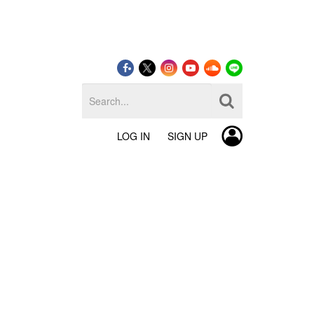
LOG IN
SIGN UP