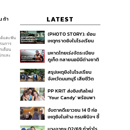
LATEST
น ถ้า
(PHOTO STORY): ย้อน
ได้แตะพัน
เหตุกราดยิงในโรงเรียน
กรรมการ
ต่างประเทศ ที่ผู้ก่อเหตุเป็น
ทุกเดือน
มหาดไทยเร่งจัดระเบียบ
นักเรียน
กนักและ
ภูเก็ต ทลายนอมินีต่างชาติ
คุมเจ็ตสกี สางบริษัทฮุบ
สรุปเหตุยิงในโรงเรียน
ที่ดิน เคลียร์ใบอนุญาต
จังหวัดนนทบุรี เสียชีวิต
โรงแรมค้าง 7 ปี
รวม 8 ราย โฆษก ตร. เผย
PP KRIT ส่งซิงเกิลใหม่
ปมค้นประวัติคดีกราดยิงที่
‘Your Candy’ พร้อมพา
สหรัฐฯ
ต้าเหนิง และ ณิชา ร่วมมิว
จับตาคดีเยาวชน 14 ปี ก่อ
สิกวิดีโอ
เหตุยิงในห้าง กรมพินิจฯ ชี้
ประพฤติดี-รับการรักษาต่อ
บางจากฯ Q2/69 ทำกำไร