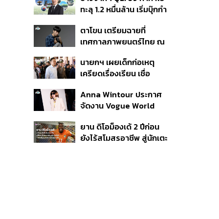
เนื่อง ประเมินปล่อยตัว
ทะลุ 1.2 หมื่นล้าน เริ่มบุ๊กกำ
ไร ‘SAF’ เชิงพาณิชย์ครั้ง
ตาโขน เตรียมฉายที่
แรก หนุนรายได้ครึ่งปีทะลุ
เทศกาลภาพยนตร์ไทย ณ
3.2 แสนล้าน
ประเทศบราซิล
นายกฯ เผยเด็กก่อเหตุ
เครียดเรื่องเรียน เชื่อ
เตรียมการเป็นขั้นตอน ชี้มี
Anna Wintour ประกาศ
กระสุนอีกกว่า 30 นัด หาก
จัดงาน Vogue World
ไม่จบชีวิตตัวเองอาจสูญ
2027 ที่ซานฟรานซิสโก
เสียเพิ่ม
ยาน ดิโอม็องเด้ 2 ปีก่อน
ยังไร้สโมสรอาชีพ สู่นักเตะ
ค่าตัว 125 ล้านยูโร กับคำ
สัญญาถึงน้องสาวผู้ล่วง
ลับ