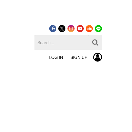
LOG IN
SIGN UP