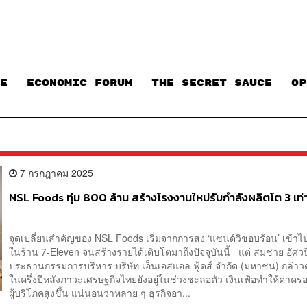
E
ECONOMIC FORUM
THE SECRET SAUCE​
OP
7 กรกฎาคม 2025
NSL Foods ทุ่ม 800 ล้าน สร้างโรงงานใหม่รับกำลังผลิตโต 3 เท่
จุดเปลี่ยนสำคัญของ NSL Foods เริ่มจากการส่ง ‘แซนด์วิชอบร้อน’ เข้า
ในร้าน 7‑Eleven จนสร้างรายได้เติบโตมาถึงปัจจุบันนี้ แต่ สมชาย อัศว
ประธานกรรมการบริหาร บริษัท เอ็นเอสแอล ฟู้ดส์ จำกัด (มหาชน) กล่าวต
ในครึ่งปีหลังภาวะเศรษฐกิจไทยยังอยู่ในช่วงชะลอตัว เงินเฟ้อทำให้ค่าค
ผู้บริโภคสูงขึ้น แน่นอนว่าหลาย ๆ ธุรกิจอา...