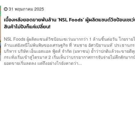
31 พฤษภาคม 2025
เบื้องหลังยอดขายพันล้าน ‘NSL Foods’ ผู้ผลิตแซนด์วิชป้อนเซเว่
สินค้าไม่ปังก็แค่เปลี่ยน!
NSL Foods ผู้ผลิตแซนด์วิชป้อนเซเว่นมากกว่า 1 ล้านชิ้นต่อวัน โกยราย
ล้านแต่ยังหนีไม่พ้นพิษของเศรษฐกิจ ที่ ‘สมชาย อัศวปิยานนท์’ ประธาน
บริหาร บริษัท เอ็นเอสแอล ฟู้ดส์ จำกัด (มหาชน) ย้ำว่าปกติแล้วจะขายดี
กระทั่งเริ่มเข้าสู่ไตรมาส 2 เริ่มเห็นว่าบรรยากาศการจับจ่ายไม่คึกคักมา
ยอดขายเริ่มลดลง แต่ถึงอย่างไรยังคาดว่า...