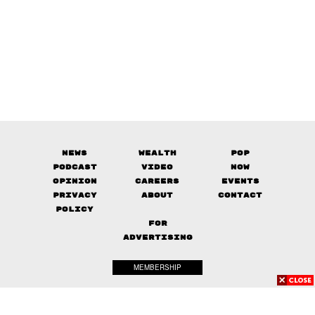
News
Wealth
Pop
Podcast
Video
Now
Opinion
Careers
Events
Privacy
About
Contact
Policy
FOR
ADVERTISING
MEMBERSHIP