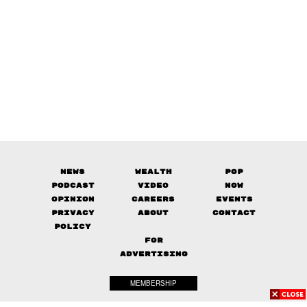
News
Wealth
Pop
Podcast
Video
Now
Opinion
Careers
Events
Privacy
About
Contact
Policy
FOR
ADVERTISING
MEMBERSHIP