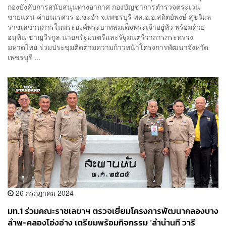
กองบังคับการสนับสนุนทางอากาศ กองบัญชาการตำรวจตระเวน
ชายแดน ค่ายนเรศวร อ.ชะอำ จ.เพชรบุรี พล.อ.อ.สถิตย์พงษ์ สุขวิมล
ราชเลขานุการในพระองค์พระบาทสมเด็จพระเจ้าอยู่หัว พร้อมด้วย
อนุทิน ชาญวีรกูล นายกรัฐมนตรีและรัฐมนตรีว่าการกระทรวง
มหาดไทย ร่วมประชุมติดตามความก้าวหน้าโครงการพัฒนาจังหวัด
เพชรบุรี ...
26 กรกฎาคม 2024
มท.1 ร่วมคณะราชเลขาฯ ตรวจเยี่ยมโครงการพัฒนาคลองบาง
ลำพู-คลองโอ่งอ่าง เตรียมพร้อมกิจกรรม ‘ลำนำนที วารี