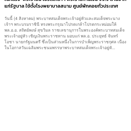
แก่รัฐบาล ใช้ตั้งโรงพยาบาลสนาม ศูนย์พักคอยทั่วประเทศ
วันนี้ (4 สิงหาคม) พระบาทสมเด็จพระเจ้าอยู่หัวและสมเด็จพระนาง
เจ้าฯ พระบรมราชินี ทรงพระกรุณาโปรดเกล้าโปรดกระหม่อมให้
พล.อ.อ. สถิตย์พงษ์ สุขวิมล ราชเลขานุการในพระองค์พระบาทสมเด็จ
พระเจ้าอยู่หัว เชิญเงินพระราชทาน มอบแก่ พล.อ. ประยุทธ์ จันทร์
โอชา นายกรัฐมนตรี ซึ่งเป็นส่วนหนึ่งในการบำเพ็ญพระราชกุศล เนื่อง
ในโอกาสวันเฉลิมพระชนมพรรษาพระบาทสมเด็จพระเจ้าอยู่หั...