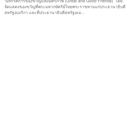
‘นิทรรศการของขวัญแห่งมิตรภาพ (Great and Good Friends)’ โดย
จัดแสดงของขวัญที่พระมหากษัตริย์ไทยพระราชทานแก่ประธานาธิบดี
สหรัฐอเมริกา และที่ประธานาธิบดีสหรัฐอเม...