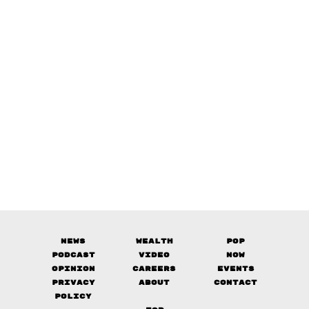
News
Wealth
Pop
Podcast
Video
Now
Opinion
Careers
Events
Privacy
About
Contact
Policy