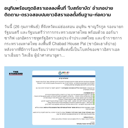
อนุทินพร้อมทูตอิสราเอลลงพื้นที่ ‘โบสถ์ชาบัด’ อำเภอปาย
ติดตาม-ตรวจสอบปมชาวอิสราเอลตั้งถิ่นฐาน-ก่อความ
วุ่นวาย
วันนี้ (26 กุมภาพันธ์) ที่จังหวัดแม่ฮ่องสอน อนุทิน ชาญวีรกูล รองนายก
รัฐมนตรี และรัฐมนตรีว่าการกระทรวงมหาดไทย พร้อมด้วย ออร์นา
ซากิฟ เอกอัครราชทูตรัฐอิสราเอลประจำประเทศไทย และข้าราชการ
กระทรวงมหาดไทย ลงพื้นที่ Chabad House Pai (ชาบัดเฮาส์ปาย)
หลังจากที่มีการร้องเรียนว่าสถานที่แห่งนี้เป็นโบสถ์ของชาวอิสราเอล
นาเฮ็มยา วิลเฮ็ม ผู้นำศาสนายูดา...